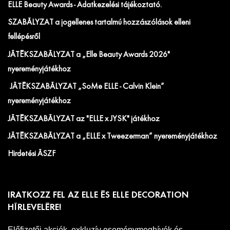
ELLE Beauty Awards - Adatkezelési tájékoztató.
SZABÁLYZAT a jogellenes tartalmú hozzászólások elleni
fellépésről
JÁTÉKSZABÁLYZAT a „Elle Beauty Awards 2026"
nyereményjátékhoz
JÁTÉKSZABÁLYZAT „SoMe ELLE - Calvin Klein”
nyereményjátékhoz
JÁTÉKSZABÁLYZAT az "ELLE x JYSK" játékhoz
JÁTÉKSZABÁLYZAT a „ELLE x Tweezerman” nyereményjátékhoz
Hirdetési ÁSZF
IRATKOZZ FEL AZ ELLE ÉS ELLE DECORATION
HÍRLEVELÉRE!
Előfizetői akciók, exkluzív eseménymeghívók és