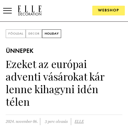
WEBSHOP
ELLE.HU
FŐOLDAL
DECOR
HOLIDAY
HÍREK
ÜNNEPEK
TRENDEK
Ezeket az európai
SZOBÁK
adventi vásárokat kár
Konyha
ÖTLETEK
lenne kihagyni idén
Fürdőszoba
SZÉP TEREK
télen
Nappali
Szállodák és vendégházak
WEBSHOP
Hálószoba
Lakások
2024. november 06.
3 perc olvasás
ELLE