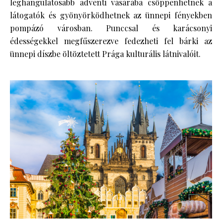
leghangulatosabb adventi vásárába csöppenhetnek a
látogatók és gyönyörködhetnek az ünnepi fényekben
pompázó városban. Punccsal és karácsonyi
édességekkel megfűszerezve fedezheti fel bárki az
ünnepi díszbe öltöztetett Prága kulturális látnivalóit.