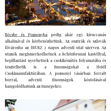
Bécsbe és Pozsonyba
pedig akár egy kiruccanás
alkalmával és körbenézhetünk. Az osztrák és szlovák
fővárosba az IBUSZ 2 napos adventi utat szervez. Az
utazók megismerkedhetnek a Schönbrunni kastéllyal,
bepillantást nyerhetnek a csokikészítés folyamatába és
tesztelhetik is a finomságokat a Heidl
Csokimanufaktúrában. A pozsonyi vásárban forralt
borral, adventi finomságok kóstolásával
hangolódhatunk az ünnepekre.