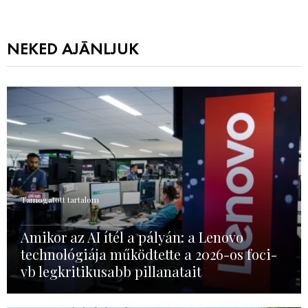
NEKED AJÁNLJUK
Támogatott tartalom
Amikor az AI ítél a pályán: a Lenovo
technológiája működtette a 2026-os foci-
vb legkritikusabb pillanatait