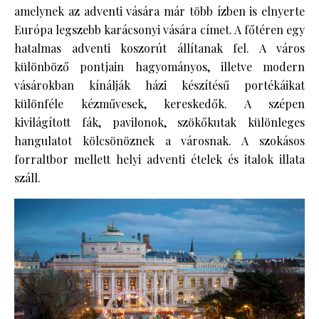
amelynek az adventi vására már több ízben is elnyerte
Európa legszebb karácsonyi vására címet. A főtéren egy
hatalmas adventi koszorút állítanak fel. A város
különböző pontjain hagyományos, illetve modern
vásárokban kínálják házi készítésű portékáikat
különféle kézművesek, kereskedők. A szépen
kivilágított fák, pavilonok, szökőkutak különleges
hangulatot kölcsönöznek a városnak. A szokásos
forraltbor mellett helyi adventi ételek és italok illata
száll.