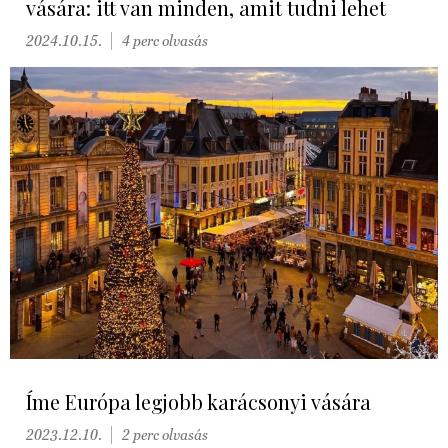
vására: itt van minden, amit tudni lehet
2024.10.15.
4 perc olvasás
Íme Európa legjobb karácsonyi vására
2023.12.10.
2 perc olvasás