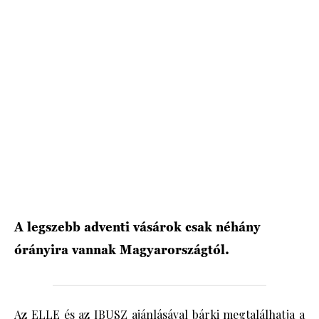
A legszebb adventi vásárok csak néhány
órányira vannak Magyarországtól.
Az ELLE és az IBUSZ ajánlásával bárki megtalálhatja a