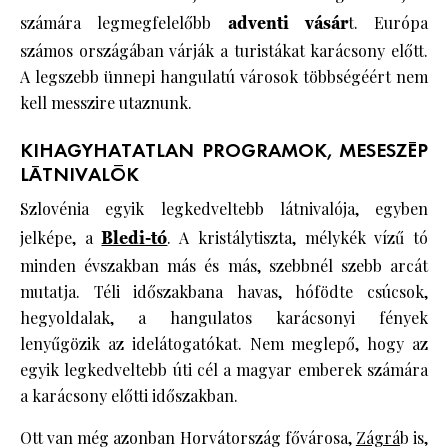
számára legmegfelelőbb
adventi vásár
t. Európa
számos országában várják a turistákat karácsony előtt.
A legszebb ünnepi hangulatú városok többségéért nem
kell messzire utaznunk.
KIHAGYHATATLAN PROGRAMOK, MESESZÉP
LÁTNIVALÓK
Szlovénia egyik legkedveltebb látnivalója, egyben
jelképe, a
Bledi-tó
. A kristálytiszta, mélykék vízű tó
minden évszakban más és más, szebbnél szebb arcát
mutatja. Téli időszakbana havas, hófödte csúcsok,
hegyoldalak, a hangulatos karácsonyi fények
lenyűgözik az idelátogatókat. Nem meglepő, hogy az
egyik legkedveltebb úti cél a magyar emberek számára
a karácsony előtti időszakban.
Ott van még azonban Horvátország fővárosa,
Zágrá
b is,