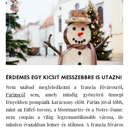
ÉRDEMES EGY KICSIT MESSZEBBRE IS UTAZNI
Nem szabad megfeledkezni a francia fővárosról,
Párizsról
sem, amely mindig gyönyörű ünnepi
fényekben pompázik karácsony előtt. Párizs jóval több,
mint az Eiffel-torony, a Montmartre és a Notre-Dame:
nem csupán a világ legromantikusabb városa, de
minden évszakban lezser és stílusos. A francia főváros