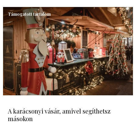
Támogatott tartalom
A karácsonyi vásár, amivel segíthetsz
másokon