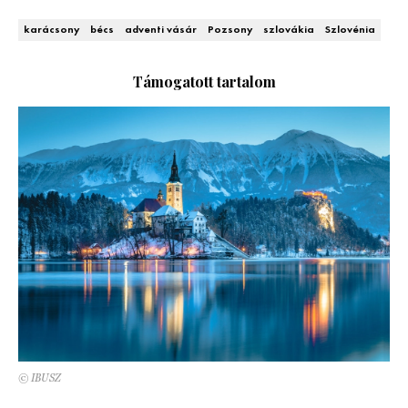
Kert és terasz
HÍRLEVÉL
karácsony
bécs
adventi vásár
Pozsony
szlovákia
Szlovénia
Támogatott tartalom
© IBUSZ