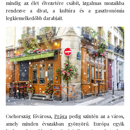
mindig az élet élvezetére csábít, izgalmas mozaikba
rendezve a divat, a kultúra és a gasztronómia
legkiemelkedőbb darabjait.
Csehország fővárosa,
Prága
pedig szintén az a város,
amely minden évszakban gyönyörű. Európa egyik