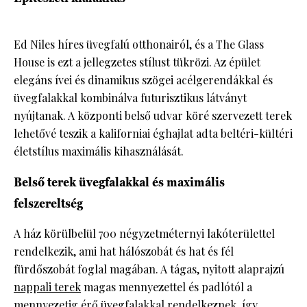
Ed Niles híres üvegfalú otthonairól, és a The Glass
House is ezt a jellegzetes stílust tükrözi. Az épület
elegáns ívei és dinamikus szögei acélgerendákkal és
üvegfalakkal kombinálva futurisztikus látványt
nyújtanak. A központi belső udvar köré szervezett terek
lehetővé teszik a kaliforniai éghajlat adta beltéri-kültéri
életstílus maximális kihasználását.
Belső terek üvegfalakkal és maximális
felszereltség
A ház körülbelül 700 négyzetméternyi lakóterülettel
rendelkezik, ami hat hálószobát és hat és fél
fürdőszobát foglal magában. A tágas, nyitott alaprajzú
nappali terek
magas mennyezettel és padlótól a
mennyezetig érő üvegfalakkal rendelkeznek, így