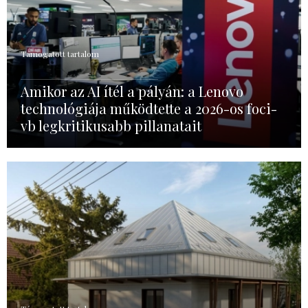
Támogatott tartalom
Amikor az AI ítél a pályán: a Lenovo
technológiája működtette a 2026-os foci-
vb legkritikusabb pillanatait