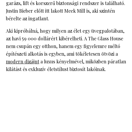
garázs, lift és korszerű biztonsági rendszer is található.
Justin Bieber előtt itt lakott Meek Mill is, aki szintén
bérelte az ingatlant.
Aki kipróbálná, hogy milyen az élet egy üvegpalotában,
az havi 59 000 dollárért kibérelheti. A The Glass House
nem csupán egy otthon, hanem egy figyelemre méltó
építészeti alkotás is egyben, ami tökéletesen ötvözi a
modern dizájnt
a luxus kényelmével, miközben páratlan
kilátást és exkluzív életstílust biztosít lakóinak.