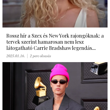
Rossz hír a Szex és New York rajongóknak: a
tervek szerint hamarosan nem lesz
látogatható Carrie Bradshaw legendás...
2025.01.16.
2 perc olvasás