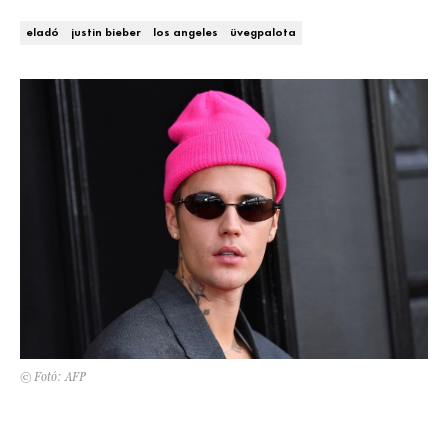
Kert és terasz
HÍRLEVÉL
eladó
justin bieber
los angeles
üvegpalota
© Fotó: AFP