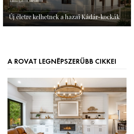
Támogatott tartalom
Új életre kelhetnek a hazai Kádár-kockák
A ROVAT LEGNÉPSZERŰBB CIKKEI