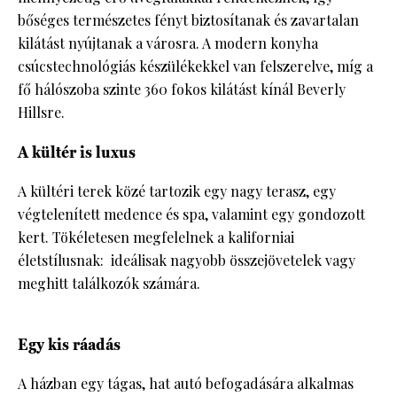
bőséges természetes fényt biztosítanak és zavartalan
kilátást nyújtanak a városra. A modern konyha
csúcstechnológiás készülékekkel van felszerelve, míg a
fő hálószoba szinte 360 fokos kilátást kínál Beverly
Hillsre.
A kültér is luxus
A kültéri terek közé tartozik egy nagy terasz, egy
végtelenített medence és spa, valamint egy gondozott
kert. Tökéletesen megfelelnek a kaliforniai
életstílusnak: ideálisak nagyobb összejövetelek vagy
meghitt találkozók számára.
Egy kis ráadás
A házban egy tágas, hat autó befogadására alkalmas