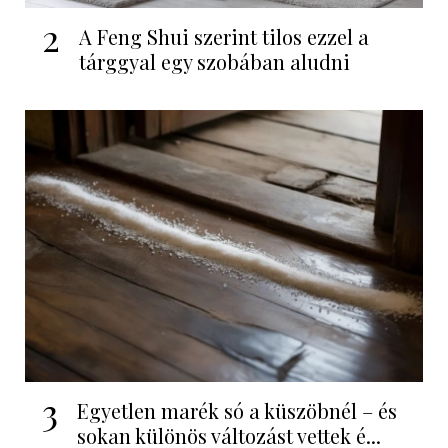
2
A Feng Shui szerint tilos ezzel a
tárggyal egy szobában aludni
3
Egyetlen marék só a küszöbnél – és
sokan különös változást vettek é...