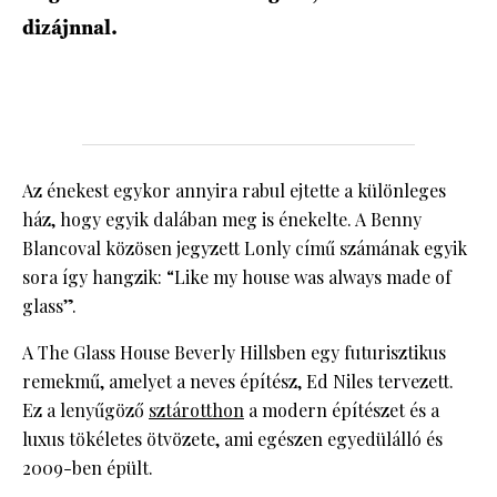
dizájnnal.
Az énekest egykor annyira rabul ejtette a különleges
ház, hogy egyik dalában meg is énekelte. A Benny
Blancoval közösen jegyzett Lonly című számának egyik
sora így hangzik: “Like my house was always made of
glass”.
A The Glass House Beverly Hillsben egy futurisztikus
remekmű, amelyet a neves építész, Ed Niles tervezett.
Ez a lenyűgöző
sztárotthon
a modern építészet és a
luxus tökéletes ötvözete, ami egészen egyedülálló és
2009-ben épült.