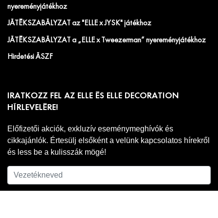
nyereményjátékhoz
JÁTÉKSZABÁLYZAT az "ELLE x JYSK" játékhoz
JÁTÉKSZABÁLYZAT a „ELLE x Tweezerman” nyereményjátékhoz
Hirdetési ÁSZF
IRATKOZZ FEL AZ ELLE ÉS ELLE DECORATION
HÍRLEVELÉRE!
Előfizetői akciók, exkluzív eseménymeghívók és
cikkajánlók. Értesülj elsőként a velünk kapcsolatos hírekről
és less be a kulisszák mögé!