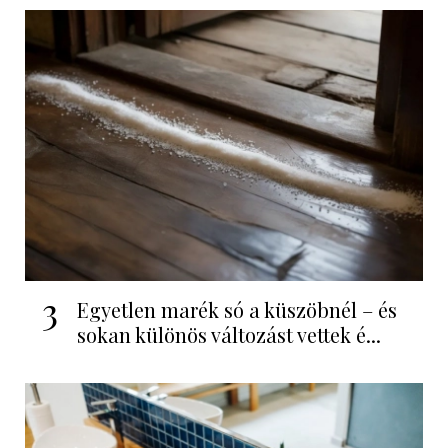
3
Egyetlen marék só a küszöbnél – és
sokan különös változást vettek é...