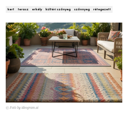
Kert és terasz
HÍRLEVÉL
kert
terasz
erkély
kültéri szőnyeg
szőnnyeg
rétegezett
© Fotó by ideogram.ai