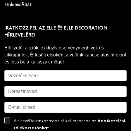
Hirdetési ÁSZF
IRATKOZZ FEL AZ ELLE ÉS ELLE DECORATION
HÍRLEVELÉRE!
Előfizetői akciók, exkluzív eseménymeghívók és
cikkajánlók. Értesülj elsőként a velünk kapcsolatos hírekről
és less be a kulisszák mögé!
Adatkezelési
A hírlevél feliratkozáshoz ell kell fogadnod az
tájékoztatónkat
.