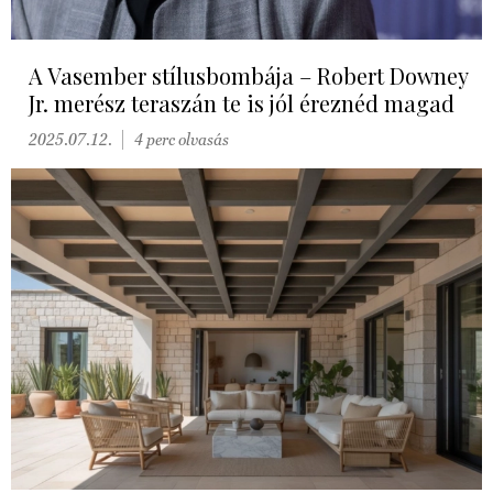
A Vasember stílusbombája – Robert Downey
Jr. merész teraszán te is jól éreznéd magad
2025.07.12.
4 perc olvasás