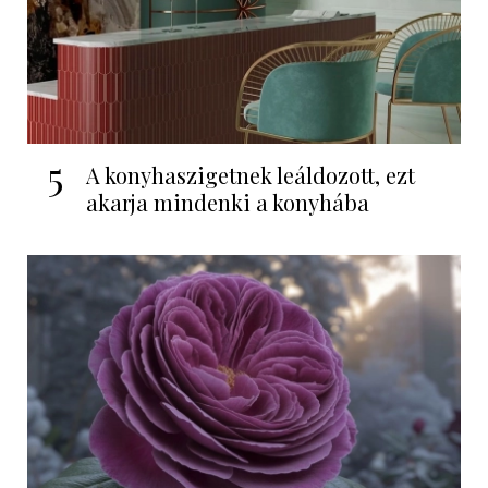
5
A konyhaszigetnek leáldozott, ezt
akarja mindenki a konyhába