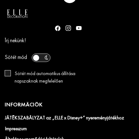
Írj nekünk!
Sötét mód
Sötét mód automatikus állítása
napszaknak megfelelően
INFORMÁCIÓK
JÁTÉKSZABÁLYZAT az „ELLE x Disney+” nyereményjátékhoz
Impresszum