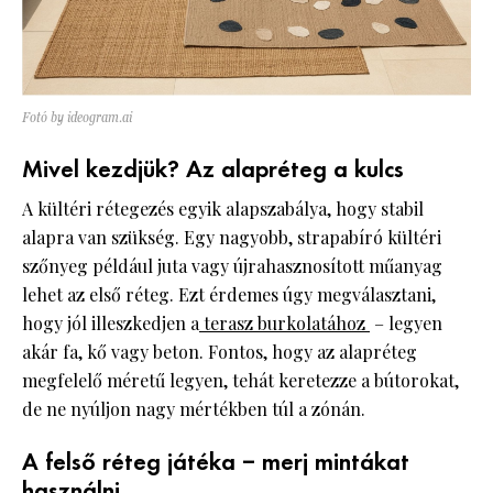
Fotó by ideogram.ai
Mivel kezdjük? Az alapréteg a kulcs
A kültéri rétegezés egyik alapszabálya, hogy stabil
alapra van szükség. Egy nagyobb, strapabíró kültéri
szőnyeg például juta vagy újrahasznosított műanyag
lehet az első réteg. Ezt érdemes úgy megválasztani,
hogy jól illeszkedjen a
terasz burkolatához
– legyen
akár fa, kő vagy beton. Fontos, hogy az alapréteg
megfelelő méretű legyen, tehát keretezze a bútorokat,
de ne nyúljon nagy mértékben túl a zónán.
A felső réteg játéka – merj mintákat
használni