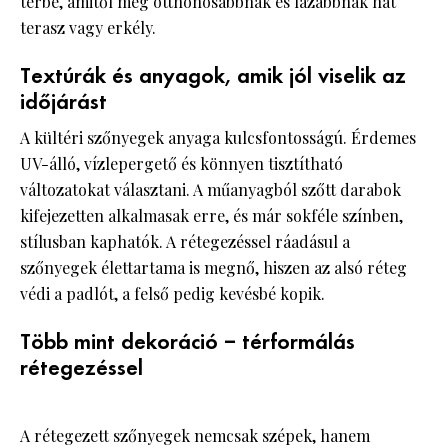
térbe, amitől még otthonosabbnak és lazábbnak hat
terasz vagy erkély.
Textúrák és anyagok, amik jól viselik az
időjárást
A kültéri szőnyegek anyaga kulcsfontosságú. Érdemes
UV-álló, vízlepergető és könnyen tisztítható
változatokat választani. A műanyagból szőtt darabok
kifejezetten alkalmasak erre, és már sokféle színben,
stílusban kaphatók. A rétegezéssel ráadásul a
szőnyegek élettartama is megnő, hiszen az alsó réteg
védi a padlót, a felső pedig kevésbé kopik.
Több mint dekoráció – térformálás
rétegezéssel
A rétegezett szőnyegek nemcsak szépek, hanem