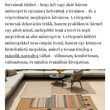
furcsának tűnhet – hogy két vagy akár három
szőnyeget is egymásra helyezünk a teraszon – de a
végeredmény meglepően látványos. A rétegezés
nemcsak dekorációs trükk, hanem praktikus is: kiemel
egy adott zónát, melegebbé teszi a teret és segít
megvédeni az alsó szőnyeget is. A rétegezés kültéri
szőnyegekkel nem csupán trend, hanem egy könnyen
kivitelezhető megoldás, amivel a terasz tényleg a
második nappalivá
válhat – stílusosan, komfortosan,
változatosan, és minden évszakban hívogatóan.