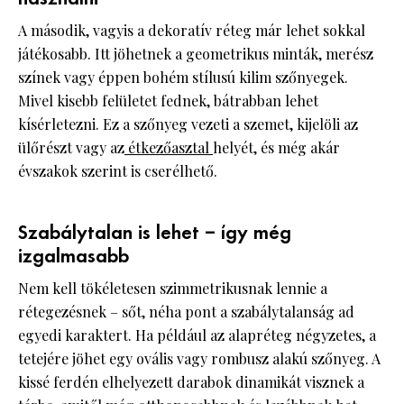
A második, vagyis a dekoratív réteg már lehet sokkal
játékosabb. Itt jöhetnek a geometrikus minták, merész
színek vagy éppen bohém stílusú kilim szőnyegek.
Mivel kisebb felületet fednek, bátrabban lehet
kísérletezni. Ez a szőnyeg vezeti a szemet, kijelöli az
ülőrészt vagy az
étkezőasztal
helyét, és még akár
évszakok szerint is cserélhető.
Szabálytalan is lehet – így még
izgalmasabb
Nem kell tökéletesen szimmetrikusnak lennie a
rétegezésnek – sőt, néha pont a szabálytalanság ad
egyedi karaktert. Ha például az alapréteg négyzetes, a
tetejére jöhet egy ovális vagy rombusz alakú szőnyeg. A
kissé ferdén elhelyezett darabok dinamikát visznek a