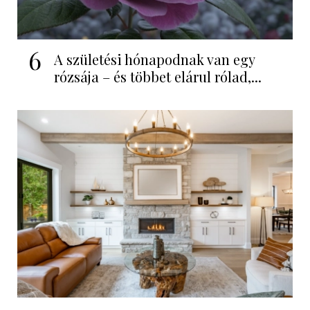
6
A születési hónapodnak van egy
rózsája – és többet elárul rólad,...