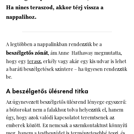
Ha nincs teraszod, akkor térj vissza a
nappalihoz.
A legtöbben a nappalinkban rendezzük be a
beszélgetős zónát
, ám Anne Hathaway megmutatta,
hogy egy
terasz,
erkély vagy akár egy kis udvar is lehet
a baráti beszélgetések színtere – ha ügyesen rendezzük
be.
A beszélgetős ülésrend titka
Az úgynevezett beszélgetős ülésrend lényege egyszerű:
a bútorokat nem a falakhoz tolva helyezzük el, hanem
úgy, hogy azok valódi kapcsolatot teremtsenek az
emberek között. Ez nemcsak a szemkontaktust könnyíti
meg, hanem a testbeszédet is természetesebbé teszi, és