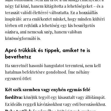
négy fal közé, hanem kitágította a lehetőségeket – és a
teraszát valódi élettérré változtatta. Ez a hozzáállás
inspiráló: arra emlékeztet minket, hogy minden kültéri
térben ott rejtőzik a lehetőség egy kis beszélgetős
oázisra, ami nemcsak szép, hanem valóban
közösségformáló is.
Apró trükkök és tippek, amiket te is
bevethetsz
Ha szeretnél hasonló hangulatot teremteni, nem kell
hatalmas befektetésre gondolnod. Íme néhány
egyszerű ötlet:
Két szék szemben vagy enyhén egymás felé
fordítva:
közéjük tegyél egy kisasztalt vagy állólámpát.
Ez ideális reggeli kávézásokhoz vagy esti borozásokhoz.