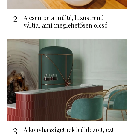
2
A csempe a múlté, luxustrend
váltja, ami meglehetősen olcsó
3
A konyhaszigetnek leáldozott, ezt