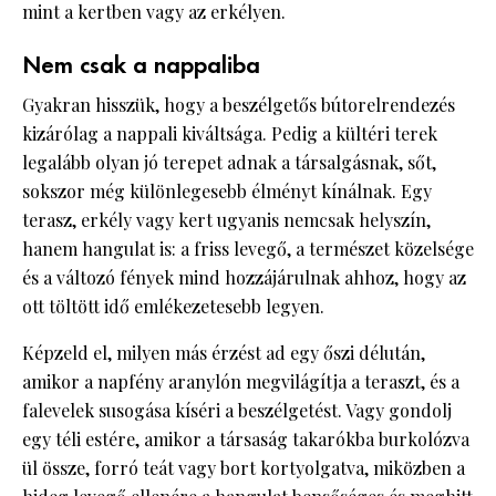
mint a kertben vagy az erkélyen.
Nem csak a nappaliba
Gyakran hisszük, hogy a beszélgetős bútorelrendezés
kizárólag a nappali kiváltsága. Pedig a kültéri terek
legalább olyan jó terepet adnak a társalgásnak, sőt,
sokszor még különlegesebb élményt kínálnak. Egy
terasz, erkély vagy kert ugyanis nemcsak helyszín,
hanem hangulat is: a friss levegő, a természet közelsége
és a változó fények mind hozzájárulnak ahhoz, hogy az
ott töltött idő emlékezetesebb legyen.
Képzeld el, milyen más érzést ad egy őszi délután,
amikor a napfény aranylón megvilágítja a teraszt, és a
falevelek susogása kíséri a beszélgetést. Vagy gondolj
egy téli estére, amikor a társaság takarókba burkolózva
ül össze, forró teát vagy bort kortyolgatva, miközben a