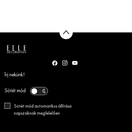
Írj nekünk!
Sötét mód
Sötét mód automatikus állítása
napszaknak megfelelően