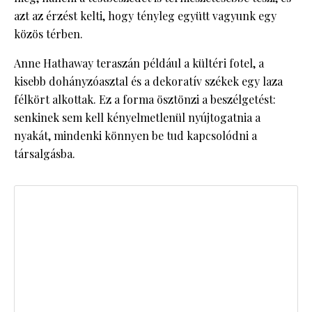
azt az érzést kelti, hogy tényleg együtt vagyunk egy
közös térben.
Anne Hathaway teraszán például a kültéri fotel, a
kisebb dohányzóasztal és a dekoratív székek egy laza
félkört alkottak. Ez a forma ösztönzi a beszélgetést:
senkinek sem kell kényelmetlenül nyújtogatnia a
nyakát, mindenki könnyen be tud kapcsolódni a
társalgásba.