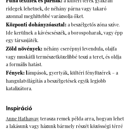
Puha textilek és párnák:
a kültéri terek gyakran
ridegek lehetnek, de néhány párna vagy takaró
azonnal meghittebbé varázsolja őket.
Központi dohányzóasztal:
a beszélgetős zóna szíve.
Ide kerülnek a kávéscsészék, a borospoharak, vagy épp
egy társasjáték.
Zöld növények:
néhány cserépnyi levendula, olajfa
vagy muskátli természetközelibbé teszi a teret, és oldja
a formális hatást.
Fények: l
ámpások, gyertyák, kültéri fényfüzérek – a
hangulatvilágítás a beszélgetések egyik legjobb
katalizátora.
Inspiráció
Anne Hathaway
terasza remek példa arra, hogyan lehet
a lakásunk vagy házunk bármely részét közösségi térré