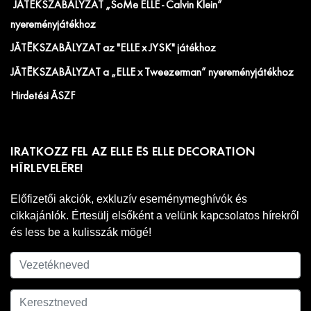
JÁTÉKSZABÁLYZAT „SoMe ELLE - Calvin Klein”
nyereményjátékhoz
JÁTÉKSZABÁLYZAT az "ELLE x JYSK" játékhoz
JÁTÉKSZABÁLYZAT a „ELLE x Tweezerman” nyereményjátékhoz
Hirdetési ÁSZF
IRATKOZZ FEL AZ ELLE ÉS ELLE DECORATION
HÍRLEVELÉRE!
Előfizetői akciók, exkluzív eseménymeghívók és
cikkajánlók. Értesülj elsőként a velünk kapcsolatos hírekről
és less be a kulisszák mögé!