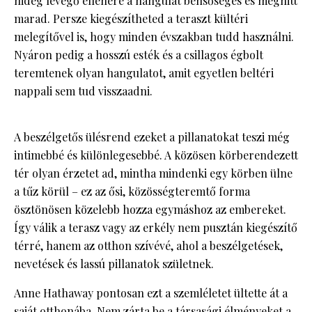
hideg levegő ellenére a hangulat bensőséges és meghitt
marad. Persze kiegészítheted a teraszt kültéri
melegítővel is, hogy minden évszakban tudd használni.
Nyáron pedig a hosszú esték és a csillagos égbolt
teremtenek olyan hangulatot, amit egyetlen beltéri
nappali sem tud visszaadni.
A beszélgetős ülésrend ezeket a pillanatokat teszi még
intimebbé és különlegesebbé. A közösen körberendezett
tér olyan érzetet ad, mintha mindenki egy körben ülne
a tűz körül – ez az ősi, közösségteremtő forma
ösztönösen közelebb hozza egymáshoz az embereket.
Így válik a terasz vagy az erkély nem pusztán kiegészítő
térré, hanem az otthon szívévé, ahol a beszélgetések,
nevetések és lassú pillanatok születnek.
Anne Hathaway pontosan ezt a szemléletet ültette át a
saját otthonába. Nem zárta be a társasági élményeket a