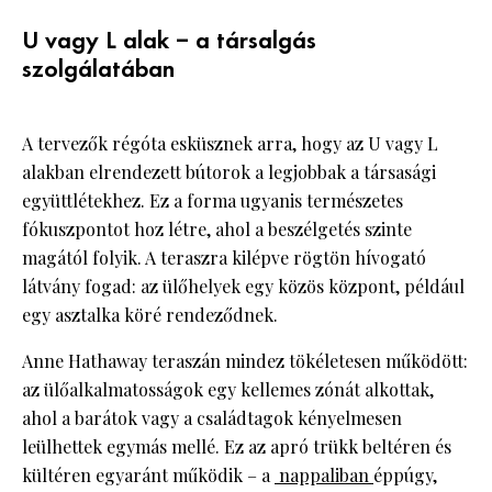
U vagy L alak – a társalgás
szolgálatában
A tervezők régóta esküsznek arra, hogy az U vagy L
alakban elrendezett bútorok a legjobbak a társasági
együttlétekhez. Ez a forma ugyanis természetes
fókuszpontot hoz létre, ahol a beszélgetés szinte
magától folyik. A teraszra kilépve rögtön hívogató
látvány fogad: az ülőhelyek egy közös központ, például
egy asztalka köré rendeződnek.
Anne Hathaway teraszán mindez tökéletesen működött:
az ülőalkalmatosságok egy kellemes zónát alkottak,
ahol a barátok vagy a családtagok kényelmesen
leülhettek egymás mellé. Ez az apró trükk beltéren és
kültéren egyaránt működik – a
nappaliban
éppúgy,