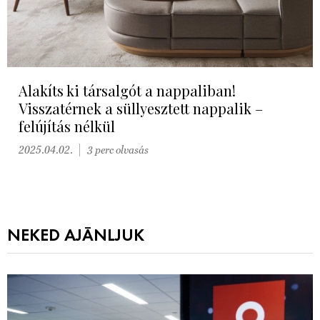
Alakíts ki társalgót a nappaliban!
Visszatérnek a süllyesztett nappalik –
felújítás nélkül
2025.04.02.
3 perc olvasás
NEKED AJÁNLJUK