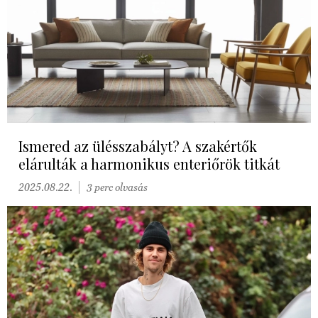
Ismered az ülésszabályt? A szakértők
elárulták a harmonikus enteriőrök titkát
2025.08.22.
3 perc olvasás