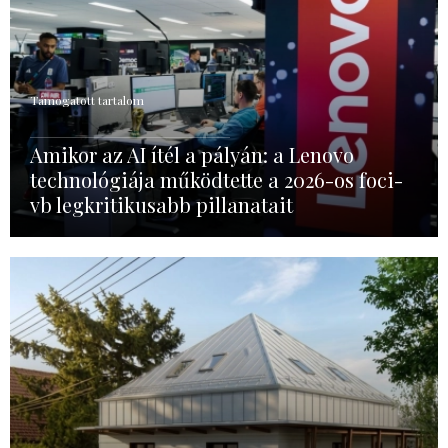
Támogatott tartalom
Amikor az AI ítél a pályán: a Lenovo
technológiája működtette a 2026-os foci-
vb legkritikusabb pillanatait