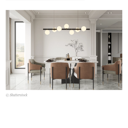
Kert és terasz
HÍRLEVÉL
© Shutterstock