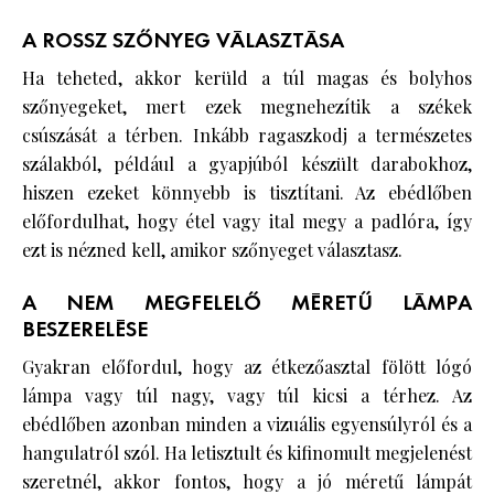
A ROSSZ SZŐNYEG VÁLASZTÁSA
Ha teheted, akkor kerüld a túl magas és bolyhos
szőnyegeket, mert ezek megnehezítik a székek
csúszását a térben. Inkább ragaszkodj a természetes
szálakból, például a gyapjúból készült darabokhoz,
hiszen ezeket könnyebb is tisztítani. Az ebédlőben
előfordulhat, hogy étel vagy ital megy a padlóra, így
ezt is nézned kell, amikor szőnyeget választasz.
A NEM MEGFELELŐ MÉRETŰ LÁMPA
BESZERELÉSE
Gyakran előfordul, hogy az étkezőasztal fölött lógó
lámpa vagy túl nagy, vagy túl kicsi a térhez. Az
ebédlőben azonban minden a vizuális egyensúlyról és a
hangulatról szól. Ha letisztult és kifinomult megjelenést
szeretnél, akkor fontos, hogy a jó méretű lámpát