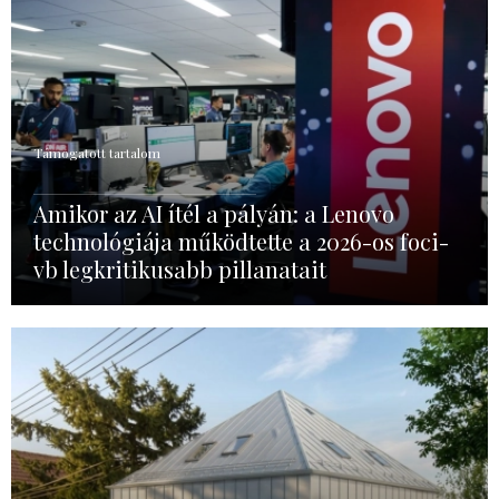
Támogatott tartalom
Amikor az AI ítél a pályán: a Lenovo
technológiája működtette a 2026-os foci-
vb legkritikusabb pillanatait