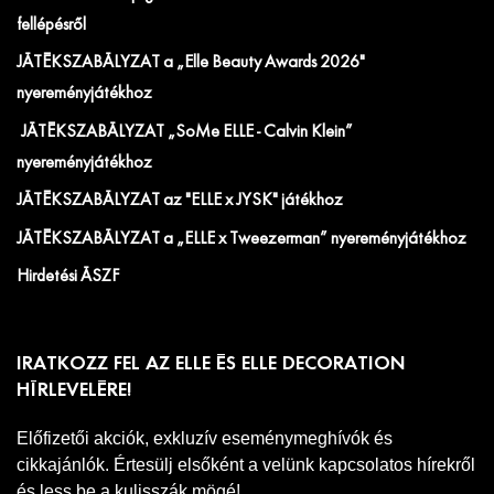
fellépésről
JÁTÉKSZABÁLYZAT a „Elle Beauty Awards 2026"
nyereményjátékhoz
JÁTÉKSZABÁLYZAT „SoMe ELLE - Calvin Klein”
nyereményjátékhoz
JÁTÉKSZABÁLYZAT az "ELLE x JYSK" játékhoz
JÁTÉKSZABÁLYZAT a „ELLE x Tweezerman” nyereményjátékhoz
Hirdetési ÁSZF
IRATKOZZ FEL AZ ELLE ÉS ELLE DECORATION
HÍRLEVELÉRE!
Előfizetői akciók, exkluzív eseménymeghívók és
cikkajánlók. Értesülj elsőként a velünk kapcsolatos hírekről
és less be a kulisszák mögé!