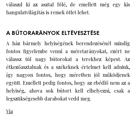
válaszd ki az asztal fölé, de emellett még egy kis
hangulatvilágítás is remek ötlet lehet.
A BÚTORARÁNYOK ELTÉVESZTÉSE
A ház bármely helyiségének berendezésénél mindig
fontos figyelembe venni a méretarányokat, ezért ne
válassz túl nagy bútorokat a terekhez képest. Az
étkezőasztalnak és a székeknek értelmet kell adniuk,
így nagyon fontos, hogy méretben jól működjenek
együtt. Emellett pedig fontos, hogy az ebédlő nem az a
helyiség, ahova sok bútort kell elhelyezni, csak a
legszükségesebb darabokat vedd meg.
Via