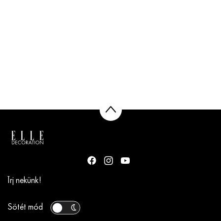
Írj nekünk!
Sötét mód