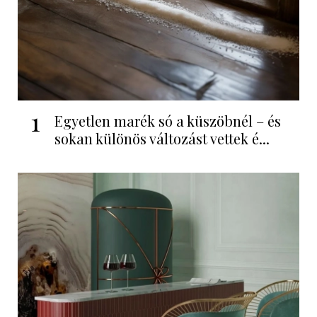
1
Egyetlen marék só a küszöbnél – és
sokan különös változást vettek é...