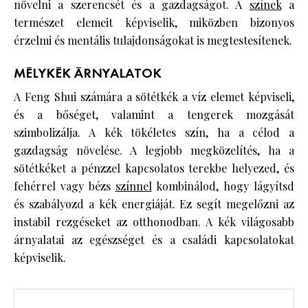
növelni a szerencsét és a gazdagságot. A
színek
a
természet elemeit képviselik, miközben bizonyos
érzelmi és mentális tulajdonságokat is megtestesítenek.
MÉLYKÉK ÁRNYALATOK
A Feng Shui számára a sötétkék a víz elemet képviseli,
és a bőséget, valamint a tengerek mozgását
szimbolizálja. A kék tökéletes szín, ha a célod a
gazdagság növelése. A legjobb megközelítés, ha a
sötétkéket a pénzzel kapcsolatos terekbe helyezed, és
fehérrel vagy bézs
színnel
kombinálod, hogy lágyítsd
és szabályozd a kék energiáját. Ez segít megelőzni az
instabil rezgéseket az otthonodban. A kék világosabb
árnyalatai az egészséget és a családi kapcsolatokat
képviselik.