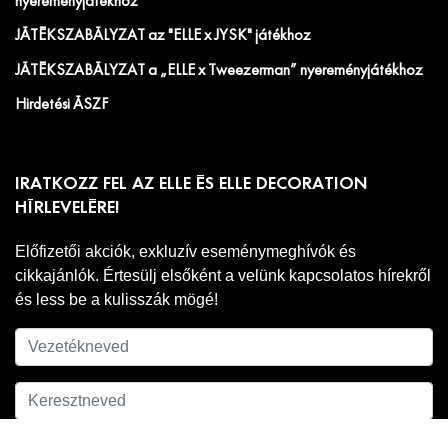
nyereményjátékhoz
JÁTÉKSZABÁLYZAT az "ELLE x JYSK" játékhoz
JÁTÉKSZABÁLYZAT a „ELLE x Tweezerman” nyereményjátékhoz
Hirdetési ÁSZF
IRATKOZZ FEL AZ ELLE ÉS ELLE DECORATION
HÍRLEVELÉRE!
Előfizetői akciók, exkluzív eseménymeghívók és
cikkajánlók. Értesülj elsőként a velünk kapcsolatos hírekről
és less be a kulisszák mögé!