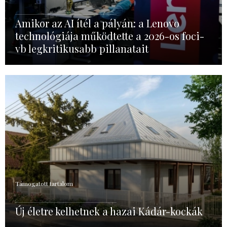
Amikor az AI ítél a pályán: a Lenovo
technológiája működtette a 2026-os foci-
vb legkritikusabb pillanatait
Támogatott tartalom
Új életre kelhetnek a hazai Kádár-kockák