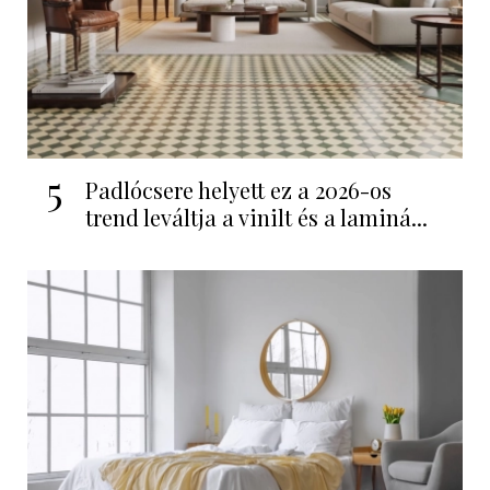
5
Padlócsere helyett ez a 2026-os
trend leváltja a vinilt és a laminá...