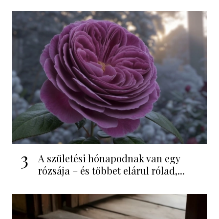
3
A születési hónapodnak van egy
rózsája – és többet elárul rólad,...