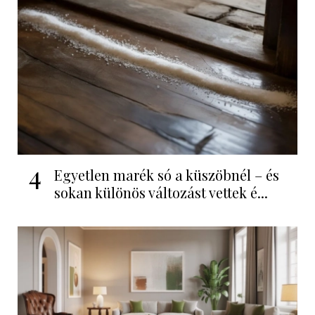
4
Egyetlen marék só a küszöbnél – és
sokan különös változást vettek é...