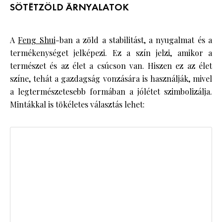
SÖTÉTZÖLD ÁRNYALATOK
A
Feng Shui
-ban a zöld a stabilitást, a nyugalmat és a
termékenységet jelképezi. Ez a szín jelzi, amikor a
természet és az élet a csúcson van. Hiszen ez az élet
színe, tehát a gazdagság vonzására is használják, mivel
a legtermészetesebb formában a jólétet szimbolizálja.
Mintákkal is tökéletes választás lehet: