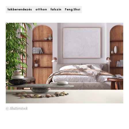
Kert és terasz
HÍRLEVÉL
lakberendezés
otthon
falszín
Feng Shui
© Shutterstock