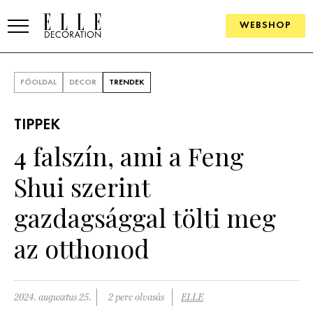
WEBSHOP
ELLE.HU
FŐOLDAL
DECOR
TRENDEK
HÍREK
TIPPEK
TRENDEK
4 falszín, ami a Feng
SZOBÁK
Shui szerint
Konyha
ÖTLETEK
gazdagsággal tölti meg
Fürdőszoba
SZÉP TEREK
az otthonod
Nappali
Szállodák és vendégházak
WEBSHOP
Hálószoba
Lakások
2024. augusztus 25.
2 perc olvasás
ELLE