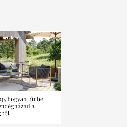
 tartalom
ipp, hogyan tűnhet
vendégházad a
ből