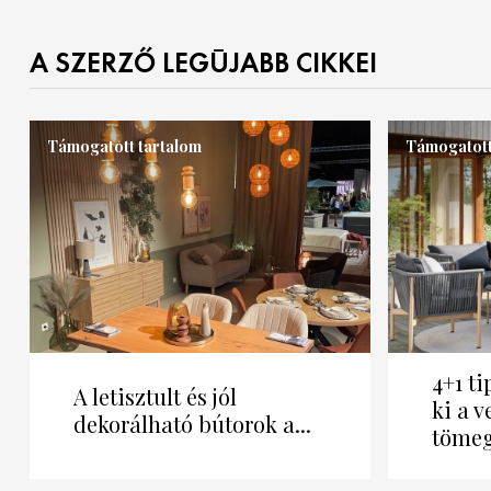
A SZERZŐ LEGÚJABB CIKKEI
Támogatott tartalom
Támogatott
4+1 t
A letisztult és jól
ki a 
dekorálható bútorok a...
tömeg