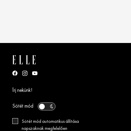
Írj nekünk!
Sötét mód
Sötét mód automatikus állítása
napszaknak megfelelően