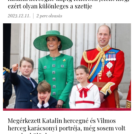
ezért olyan különleges a szettje
2023.12.11.
2 perc olvasás
Megérkezett Katalin hercegné és Vilmos
herceg karácsonyi portréja, még sosem volt