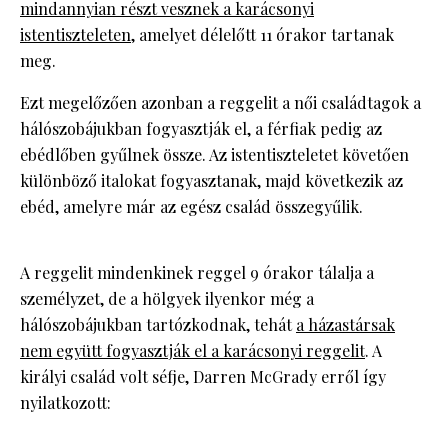
mindannyian részt vesznek a karácsonyi
istentiszteleten
, amelyet délelőtt 11 órakor tartanak
meg.
Ezt megelőzően azonban a reggelit a női családtagok a
hálószobájukban fogyasztják el, a férfiak pedig az
ebédlőben gyűlnek össze. Az istentiszteletet követően
különböző italokat fogyasztanak, majd következik az
ebéd, amelyre már az egész család összegyűlik.
A reggelit mindenkinek reggel 9 órakor tálalja a
személyzet, de a hölgyek ilyenkor még a
hálószobájukban tartózkodnak, tehát
a házastársak
nem együtt fogyasztják el a karácsonyi reggelit
. A
királyi család volt séfje, Darren McGrady erről így
nyilatkozott: