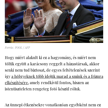
Forrás: POOL / AFP
Hogy miért alakult ki ez a hagyomány, és miért nem
töltik együtt a karácsony reggelt a házastársak, akkor
senki nem tud biztosat, de egyes feltételezések szerint
így
a hölgyeknek több idejük marad a smink és a frizura
elkészítésére
, amely rendkívül fontos, hiszen az
istentiszteleten rengeteg fotó készül róluk.
Az ünnepi étkezésekre vonatkozóan egyébként nem ez