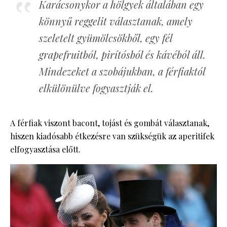
Karácsonykor a hölgyek általában egy
könnyű reggelit választanak, amely
szeletelt gyümölcsökből, egy fél
grapefruitból, pirítósból és kávéból áll.
Mindezeket a szobájukban, a férfiaktól
elkülönülve fogyasztják el.
A férfiak viszont bacont, tojást és gombát választanak,
hiszen kiadósabb étkezésre van szükségük az aperitifek
elfogyasztása előtt.