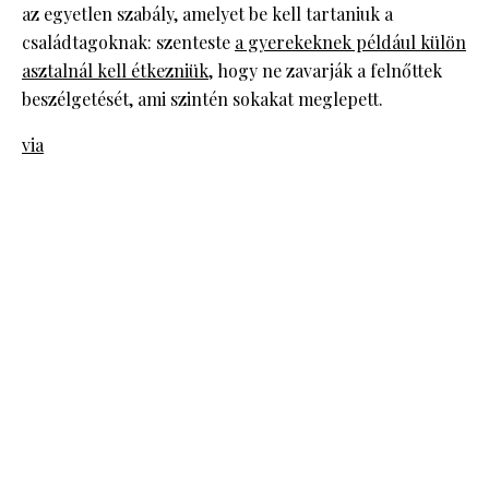
az egyetlen szabály, amelyet be kell tartaniuk a
családtagoknak: szenteste
a gyerekeknek például külön
asztalnál kell étkezniük
, hogy ne zavarják a felnőttek
beszélgetését, ami szintén sokakat meglepett.
via