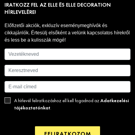
IRATKOZZ FEL AZ ELLE ÉS ELLE DECORATION
HÍRLEVELÉRE!
Előfizetői akciók, exkluzív eseménymeghívók és
cikkajánlók. Értesülj elsőként a velünk kapcsolatos hírekről
és less be a kulisszák mögé!
Adatkezelési
A hírlevél feliratkozáshoz ell kell fogadnod az
tájékoztatónkat
.
FELIRATKOZOM