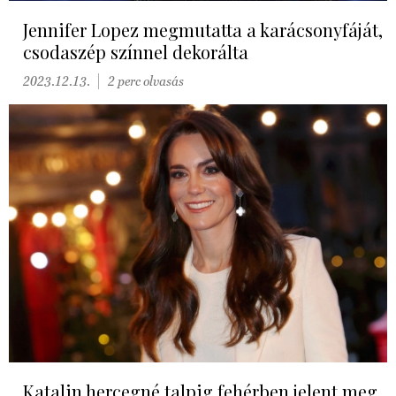
Jennifer Lopez megmutatta a karácsonyfáját,
csodaszép színnel dekorálta
2023.12.13.
2 perc olvasás
Katalin hercegné talpig fehérben jelent meg,