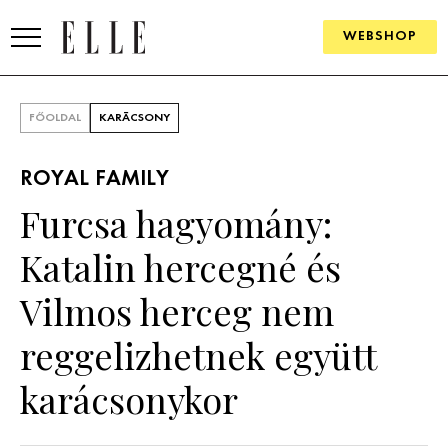
WEBSHOP
DIVAT
FŐOLDAL
KARÁCSONY
ELLE DIGITAL
ROYAL FAMILY
GOURMET AWARDS
Furcsa hagyomány:
SZÉPSÉG
Katalin hercegné és
KULTÚRA
Vilmos herceg nem
PSZICHÉ
reggelizhetnek együtt
karácsonykor
ÉLETMÓD
PÁRKAPCSOLAT