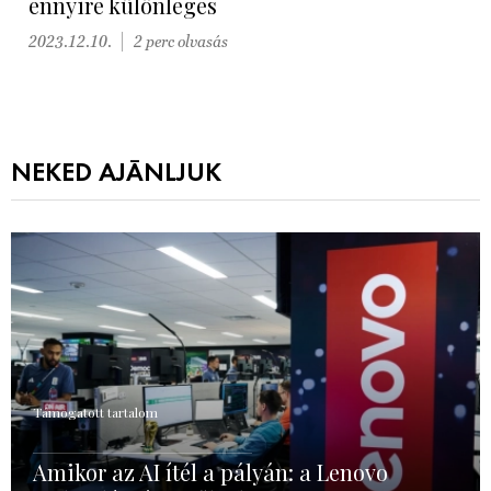
ennyire különleges
2023.12.10.
2 perc olvasás
NEKED AJÁNLJUK
Támogatott tartalom
Amikor az AI ítél a pályán: a Lenovo