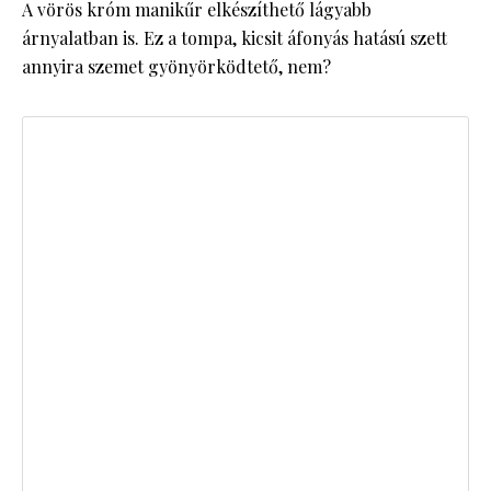
A vörös króm manikűr elkészíthető lágyabb
árnyalatban is. Ez a tompa, kicsit áfonyás hatású szett
annyira szemet gyönyörködtető, nem?