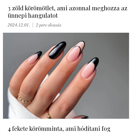
3 zöld körömötlet, ami azonnal meghozza az
ünnepi hangulatot
2024.12.01.
2 perc olvasás
4 fekete körömminta, ami hódítani fog