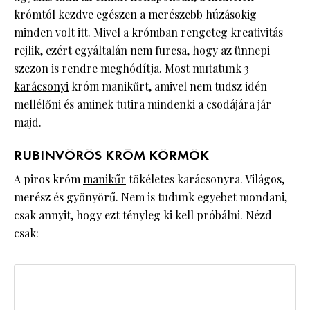
krómtól kezdve egészen a merészebb húzásokig
minden volt itt. Mivel a krómban rengeteg kreativitás
rejlik, ezért egyáltalán nem furcsa, hogy az ünnepi
szezon is rendre meghódítja. Most mutatunk 3
karácsonyi
króm manikűrt, amivel nem tudsz idén
mellélőni és aminek tutira mindenki a csodájára jár
majd.
RUBINVÖRÖS KRÓM KÖRMÖK
A piros króm
manikűr
tökéletes karácsonyra. Világos,
merész és gyönyörű. Nem is tudunk egyebet mondani,
csak annyit, hogy ezt tényleg ki kell próbálni. Nézd
csak: