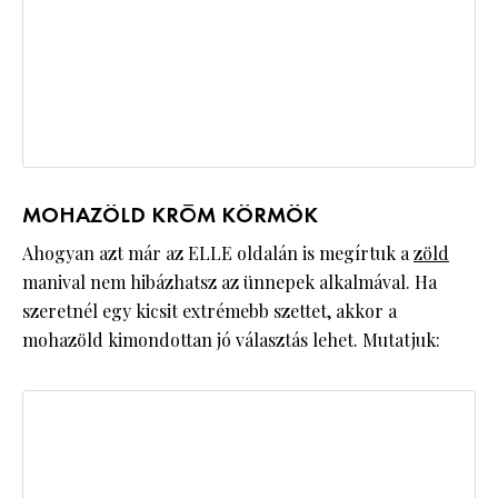
MOHAZÖLD KRÓM KÖRMÖK
Ahogyan azt már az ELLE oldalán is megírtuk a
zöld
manival nem hibázhatsz az ünnepek alkalmával. Ha
szeretnél egy kicsit extrémebb szettet, akkor a
mohazöld kimondottan jó választás lehet. Mutatjuk: