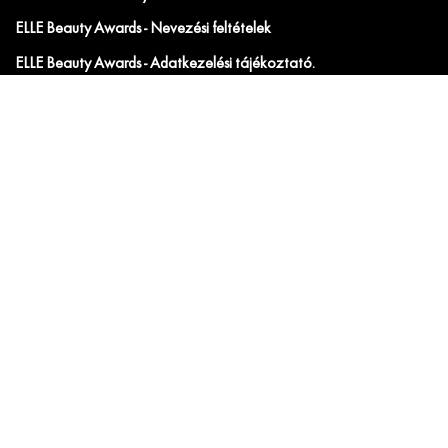
ELLE Beauty Awards - Nevezési feltételek
ELLE Beauty Awards - Adatkezelési tájékoztató.
SZABÁLYZAT a jogellenes tartalmú hozzászólások elleni
fellépésről
JÁTÉKSZABÁLYZAT a „Elle Beauty Awards 2026"
nyereményjátékhoz
JÁTÉKSZABÁLYZAT „SoMe ELLE - Calvin Klein”
nyereményjátékhoz
JÁTÉKSZABÁLYZAT az "ELLE x JYSK" játékhoz
JÁTÉKSZABÁLYZAT a „ELLE x Tweezerman” nyereményjátékhoz
Hirdetési ÁSZF
IRATKOZZ FEL AZ ELLE ÉS ELLE DECORATION