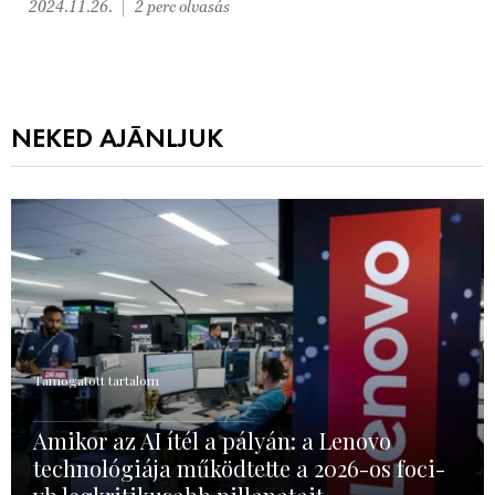
2024.11.26.
2 perc olvasás
NEKED AJÁNLJUK
Támogatott tartalom
Amikor az AI ítél a pályán: a Lenovo
technológiája működtette a 2026-os foci-