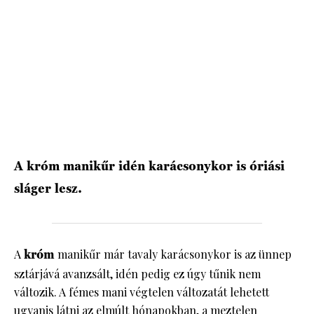
HÍRLEVÉL
A króm manikűr idén karácsonykor is óriási
sláger lesz.
A
króm
manikűr már tavaly karácsonykor is az ünnep
sztárjává avanzsált, idén pedig ez úgy tűnik nem
változik. A fémes mani végtelen változatát lehetett
ugyanis látni az elmúlt hónapokban, a meztelen