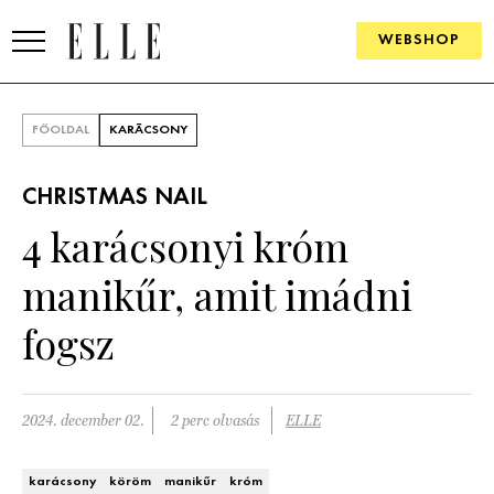
WEBSHOP
DIVAT
FŐOLDAL
KARÁCSONY
ELLE DIGITAL
CHRISTMAS NAIL
GOURMET AWARDS
4 karácsonyi króm
SZÉPSÉG
manikűr, amit imádni
KULTÚRA
fogsz
PSZICHÉ
2024. december 02.
2 perc olvasás
ELLE
ÉLETMÓD
PÁRKAPCSOLAT
karácsony
köröm
manikűr
króm