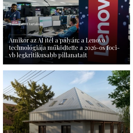
Támogatott tartalom
Amikor az AI ítél a pályán: a Lenovo
technológiája működtette a 2026-os foci-
vb legkritikusabb pillanatait