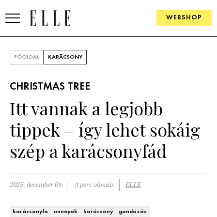
WEBSHOP
DIVAT
FŐOLDAL
KARÁCSONY
ELLE DIGITAL
CHRISTMAS TREE
GOURMET AWARDS
Itt vannak a legjobb
SZÉPSÉG
tippek – így lehet sokáig
KULTÚRA
szép a karácsonyfád
PSZICHÉ
2025. december 09.
3 perc olvasás
ELLE
ÉLETMÓD
PÁRKAPCSOLAT
karácsonyfa
ünnepek
karácsony
gondozás