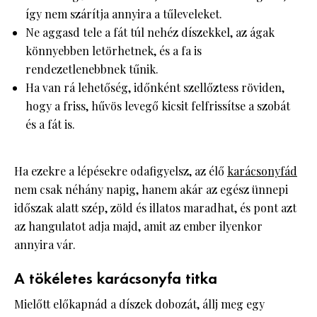
így nem szárítja annyira a tűleveleket.
Ne aggasd tele a fát túl nehéz díszekkel, az ágak
könnyebben letörhetnek, és a fa is
rendezetlenebbnek tűnik.
Ha van rá lehetőség, időnként szellőztess röviden,
hogy a friss, hűvös levegő kicsit felfrissítse a szobát
és a fát is.
Ha ezekre a lépésekre odafigyelsz, az élő
karácsonyfád
nem csak néhány napig, hanem akár az egész ünnepi
időszak alatt szép, zöld és illatos maradhat, és pont azt
az hangulatot adja majd, amit az ember ilyenkor
annyira vár.
A tökéletes karácsonyfa titka
Mielőtt előkapnád a díszek dobozát, állj meg egy