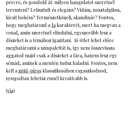
percre, és gondold át: milyen hangulatot szeretnél
teremteni? Letisztult és elegáns? Vidám, nosztalgikus,
kicsit bohém? Természetközeli, skandináv? Fontos,
hogy meghatározd a
fa
karakterét, mert ha megvan a
vonal, amin szeretnél elindulni, egyszerűbb lesz a
díszeket is a témához igazítani. Jó ötlet lehet előre
meghatározni a színpalettát is, így nem összevissza
aggatod majd csak a díszeket a fára, hanem lesz egy
sémád, aminek a mentén tudsz haladni. Fontos, nem
kell a
zöld-piros
klasszikusához ragaszkodnod,
nyugodtan lehetsz ennél kreatívabb is.
(
via
)