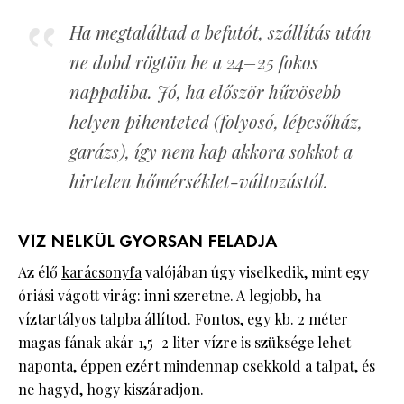
Ha megtaláltad a befutót, szállítás után
ne dobd rögtön be a 24–25 fokos
nappaliba. Jó, ha először hűvösebb
helyen pihenteted (folyosó, lépcsőház,
garázs), így nem kap akkora sokkot a
hirtelen hőmérséklet-változástól.
VÍZ NÉLKÜL GYORSAN FELADJA
Az élő
karácsonyfa
valójában úgy viselkedik, mint egy
óriási vágott virág: inni szeretne. A legjobb, ha
víztartályos talpba állítod. Fontos, egy kb. 2 méter
magas fának akár 1,5–2 liter vízre is szüksége lehet
naponta, éppen ezért mindennap csekkold a talpat, és
ne hagyd, hogy kiszáradjon.