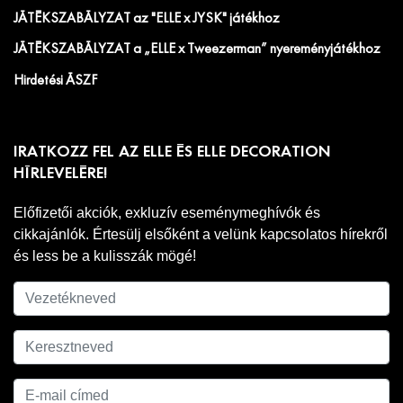
JÁTÉKSZABÁLYZAT az "ELLE x JYSK" játékhoz
JÁTÉKSZABÁLYZAT a „ELLE x Tweezerman” nyereményjátékhoz
Hirdetési ÁSZF
IRATKOZZ FEL AZ ELLE ÉS ELLE DECORATION
HÍRLEVELÉRE!
Előfizetői akciók, exkluzív eseménymeghívók és
cikkajánlók. Értesülj elsőként a velünk kapcsolatos hírekről
és less be a kulisszák mögé!