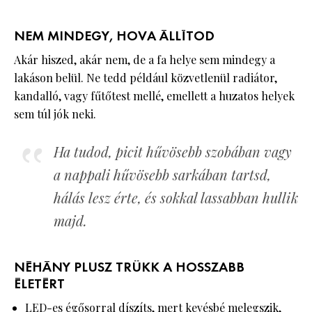
NEM MINDEGY, HOVA ÁLLÍTOD
Akár hiszed, akár nem, de a fa helye sem mindegy a
lakáson belül. Ne tedd például közvetlenül radiátor,
kandalló, vagy fűtőtest mellé, emellett a huzatos helyek
sem túl jók neki.
Ha tudod, picit hűvösebb szobában vagy
a nappali hűvösebb sarkában tartsd,
hálás lesz érte, és sokkal lassabban hullik
majd.
NÉHÁNY PLUSZ TRÜKK A HOSSZABB
ÉLETÉRT
LED-es égősorral díszíts, mert kevésbé melegszik,