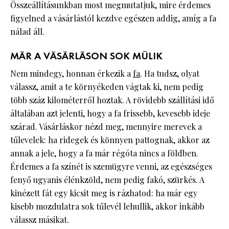
Összeállításunkban most megmutatjuk, mire érdemes
figyelned a vásárlástól kezdve egészen addig, amíg a fa
nálad áll.
MÁR A VÁSÁRLÁSON SOK MÚLIK
Nem mindegy, honnan érkezik a
fa
. Ha tudsz, olyat
válassz, amit a te környékeden vágtak ki, nem pedig
több száz kilométerről hoztak. A rövidebb szállítási idő
általában azt jelenti, hogy a fa frissebb, kevesebb ideje
szárad. Vásárláskor nézd meg, mennyire merevek a
tűlevelek: ha ridegek és könnyen pattognak, akkor az
annak a jele, hogy a fa már régóta nincs a földben.
Érdemes a fa színét is szemügyre venni, az egészséges
fenyő ugyanis élénkzöld, nem pedig fakó, szürkés. A
kinézett fát egy kicsit meg is rázhatod: ha már egy
kisebb mozdulatra sok tűlevél lehullik, akkor inkább
válassz másikat.