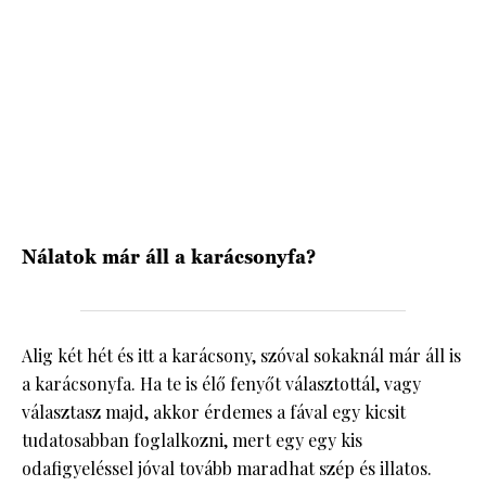
HÍRLEVÉL
Nálatok már áll a karácsonyfa?
Alig két hét és itt a karácsony, szóval sokaknál már áll is
a karácsonyfa. Ha te is élő fenyőt választottál, vagy
választasz majd, akkor érdemes a fával egy kicsit
tudatosabban foglalkozni, mert egy egy kis
odafigyeléssel jóval tovább maradhat szép és illatos.