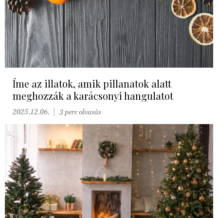
Íme az illatok, amik pillanatok alatt
meghozzák a karácsonyi hangulatot
2025.12.06.
3 perc olvasás