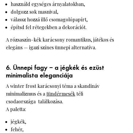
használd egységes árnyalatokban,
dolgozz sok masnival,
válassz hozzá illő csomagolópapírt,
építsd fel rétegekben a dekorációt.
A rózsaszín–kék karácsony romantikus, játékos és
elegáns — igazi színes ünnepi alternatíva.
6. Ünnepi fagy – a jégkék és ezüst
minimalista eleganciája
A winter frost karácsonyi téma a skandináv
minimalizmus és a
tündérmesék
téli
csodaországa találkozása.
A paletta:
jégkék,
fehér,