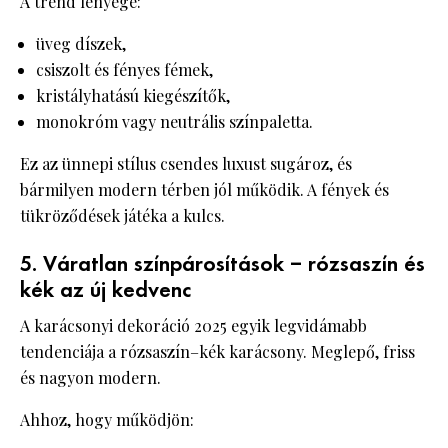
A trend lényege:
üveg díszek,
csiszolt és fényes fémek,
kristályhatású kiegészítők,
monokróm vagy neutrális színpaletta.
Ez az ünnepi stílus csendes luxust sugároz, és
bármilyen modern térben jól működik. A fények és
tükröződések játéka a kulcs.
5. Váratlan színpárosítások – rózsaszín és
kék az új kedvenc
A karácsonyi dekoráció 2025 egyik legvidámabb
tendenciája a rózsaszín–kék karácsony. Meglepő, friss
és nagyon modern.
Ahhoz, hogy működjön: