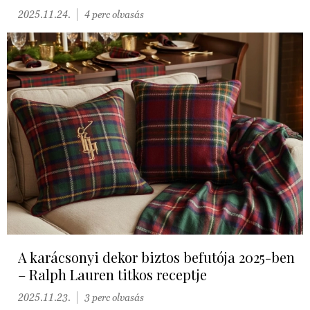
2025.11.24.
4 perc olvasás
A karácsonyi dekor biztos befutója 2025-ben
– Ralph Lauren titkos receptje
2025.11.23.
3 perc olvasás