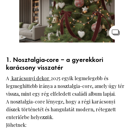
1. Nosztalgia-core – a gyerekkori
karácsony visszatér
A
karácsonyi dekor
2025 egyik legmelegebb és
legmeghittebb iránya a nosztalgia-core, amely úgy tér
vissza, mint egy rég elfeledett családi album lapjai.
A nosztalgia-core lényege, hogy a régi karácsonyi
díszek történetét és hangulatát modern, rétegzett
enteriőrbe helyezzük.
Jöhetnek: