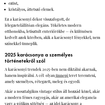
ezüst,
kristályos, áttetsző elemek.
Ez a karácsonyi dekor visszafogott, de
lélegzetelállítóan elegáns. Tökéletes modern
otthonokba, letisztult enteriőrökbe — és különösen
kedvelt azok körében, akik a karácsonyt fényekkel, nem
színekkel ünneplik.
2025 karácsonya a személyes
történetekről szól
A karácsonyi trendek 2025-ben nem diktálni akarnak,
hanem inspirálni. A cél: olyan
ünnepi
teret teremteni,
amely személyes, rétegzett, meleg és egyedi.
Akár a nosztalgikus vintage stílus áll hozzád közel, akár
a modern fémes ragyogás, akár az amerikai elegancia
vagy a gótikus sötétség — az idei karácsony a