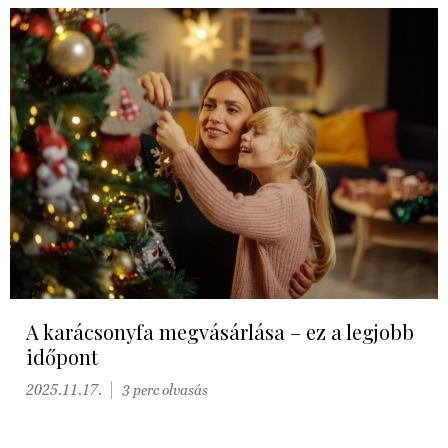
A karácsonyfa megvásárlása – ez a legjobb
időpont
2025.11.17.
3 perc olvasás