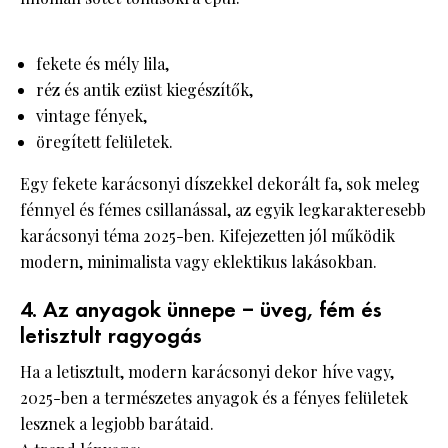
fekete és mély lila,
réz és antik ezüst kiegészítők,
vintage fények,
öregített felületek.
Egy fekete karácsonyi díszekkel dekorált fa, sok meleg
fénnyel és fémes csillanással, az egyik legkarakteresebb
karácsonyi téma 2025-ben. Kifejezetten jól működik
modern, minimalista vagy eklektikus lakásokban.
4. Az anyagok ünnepe – üveg, fém és
letisztult ragyogás
Ha a letisztult, modern karácsonyi dekor híve vagy,
2025-ben a természetes anyagok és a fényes felületek
lesznek a legjobb barátaid.