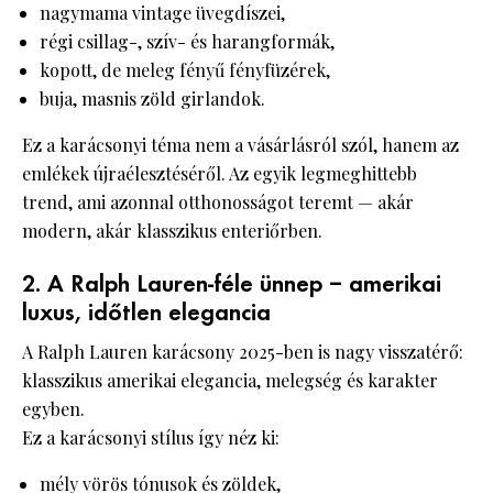
nagymama vintage üvegdíszei,
régi csillag-, szív- és harangformák,
kopott, de meleg fényű fényfüzérek,
buja, masnis zöld girlandok.
Ez a karácsonyi téma nem a vásárlásról szól, hanem az
emlékek újraélesztéséről. Az egyik legmeghittebb
trend, ami azonnal otthonosságot teremt — akár
modern, akár klasszikus enteriőrben.
2. A Ralph Lauren-féle ünnep – amerikai
luxus, időtlen elegancia
A Ralph Lauren karácsony 2025-ben is nagy visszatérő:
klasszikus amerikai elegancia, melegség és karakter
egyben.
Ez a karácsonyi stílus így néz ki:
mély vörös tónusok és zöldek,