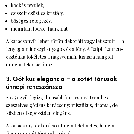
kockás textilek,
csiszolt ezüst és kristály,
bőséges rétegezés,
mountain lodge-hangulat.
A karácsonyfa lehet sűrűn dekorált vagy letisztult — a
lényeg a minőségi anyagok és a fény. A Ralph Lauren-
esztétika tökéletes a nagyvonalú, luxusra hangolt
ünnepi dekorációhoz.
3. Gótikus elegancia – a sötét tónusok
ünnepi reneszánsza
2025 egyik legizgalmasabb karácsonyi trendje a
szeszélyes gótikus karácsony: misztikus, drámai, de
közben elképesztően elegáns.
A karácsonyi dekoráció itt nem félelmetes, hanem
finoman sötét tónusokra épül: