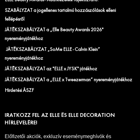
SZABÁLYZAT a jogellenes tartalmú hozzászólások elleni
fellépésről
JÁTÉKSZABÁLYZAT a „Elle Beauty Awards 2026"
nyereményjátékhoz
JÁTÉKSZABÁLYZAT „SoMe ELLE - Calvin Klein”
nyereményjátékhoz
JÁTÉKSZABÁLYZAT az "ELLE x JYSK" játékhoz
JÁTÉKSZABÁLYZAT a „ELLE x Tweezerman” nyereményjátékhoz
Hirdetési ÁSZF
IRATKOZZ FEL AZ ELLE ÉS ELLE DECORATION
HÍRLEVELÉRE!
Előfizetői akciók, exkluzív eseménymeghívók és