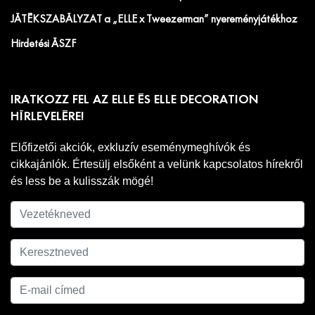
JÁTÉKSZABÁLYZAT a „ELLE x Tweezerman” nyereményjátékhoz
Hirdetési ÁSZF
IRATKOZZ FEL AZ ELLE ÉS ELLE DECORATION
HÍRLEVELÉRE!
Előfizetői akciók, exkluzív eseménymeghívók és
cikkajánlók. Értesülj elsőként a velünk kapcsolatos hírekről
és less be a kulisszák mögé!