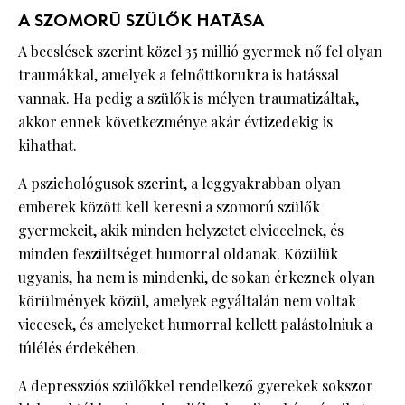
A SZOMORÚ SZÜLŐK HATÁSA
A becslések szerint közel 35 millió gyermek nő fel olyan
traumákkal, amelyek a felnőttkorukra is hatással
vannak. Ha pedig a szülők is mélyen traumatizáltak,
akkor ennek következménye akár évtizedekig is
kihathat.
A pszichológusok szerint, a leggyakrabban olyan
emberek között kell keresni a szomorú szülők
gyermekeit, akik minden helyzetet elviccelnek, és
minden feszültséget humorral oldanak. Közülük
ugyanis, ha nem is mindenki, de sokan érkeznek olyan
körülmények közül, amelyek egyáltalán nem voltak
viccesek, és amelyeket humorral kellett palástolniuk a
túlélés érdekében.
A depressziós szülőkkel rendelkező gyerekek sokszor