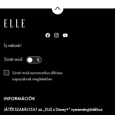
Írj nekünk!
Sötét mód
Sötét mód automatikus állítása
napszaknak megfelelően
INFORMÁCIÓK
JÁTÉKSZABÁLYZAT az „ELLE x Disney+” nyereményjátékhoz