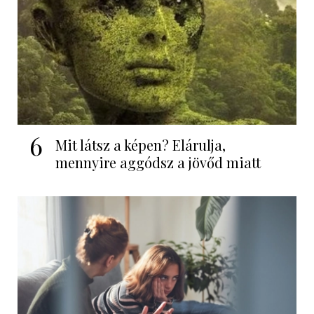
6
Mit látsz a képen? Elárulja,
mennyire aggódsz a jövőd miatt