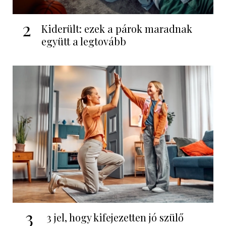
2
Kiderült: ezek a párok maradnak
együtt a legtovább
3
3 jel, hogy kifejezetten jó szülő