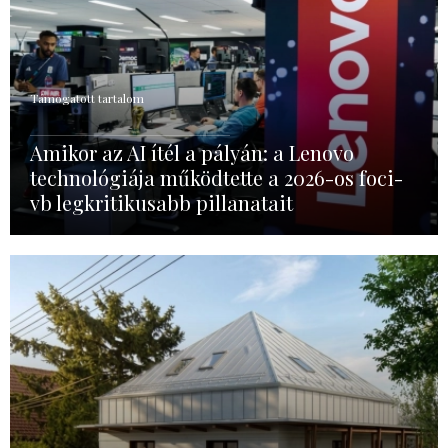
Támogatott tartalom
Amikor az AI ítél a pályán: a Lenovo
technológiája működtette a 2026-os foci-
vb legkritikusabb pillanatait