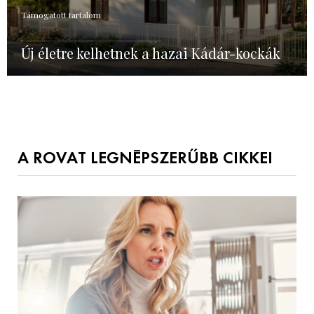
Támogatott tartalom
Új életre kelhetnek a hazai Kádár-kockák
A ROVAT LEGNÉPSZERŰBB CIKKEI