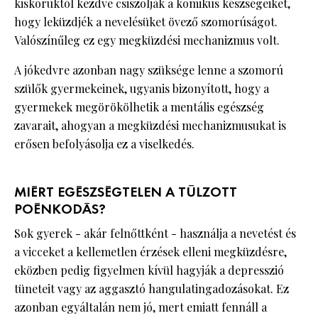
kiskoruktól kezdve csiszolják a komikus készségeiket,
hogy leküzdjék a nevelésüket övező szomorúságot.
Valószínűleg ez egy megküzdési mechanizmus volt.
A jókedvre azonban nagy szüksége lenne a szomorú
szülők gyermekeinek, ugyanis bizonyított, hogy a
gyermekek megörökölhetik a mentális egészség
zavarait, ahogyan a megküzdési mechanizmusukat is
erősen befolyásolja ez a viselkedés.
MIÉRT EGÉSZSÉGTELEN A TÚLZOTT
POÉNKODÁS?
Sok gyerek - akár felnőttként - használja a nevetést és
a vicceket a kellemetlen érzések elleni megküzdésre,
eközben pedig figyelmen kívül hagyják a depresszió
tüneteit vagy az aggasztó hangulatingadozásokat. Ez
azonban egyáltalán nem jó, mert emiatt fennáll a