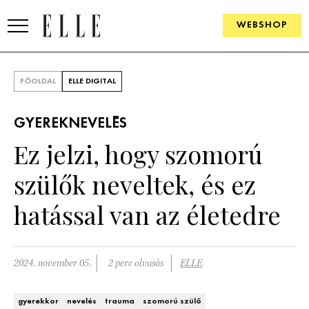
WEBSHOP
DIVAT
FŐOLDAL
ELLE DIGITAL
ELLE DIGITAL
GYEREKNEVELÉS
GOURMET AWARDS
Ez jelzi, hogy szomorú
SZÉPSÉG
szülők neveltek, és ez
KULTÚRA
hatással van az életedre
PSZICHÉ
2024. november 05.
2 perc olvasás
ELLE
ÉLETMÓD
PÁRKAPCSOLAT
gyerekkor
nevelés
trauma
szomorú szülő