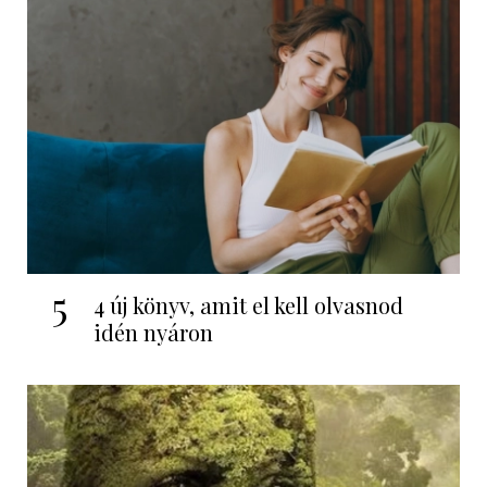
5
4 új könyv, amit el kell olvasnod
idén nyáron