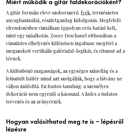
Miért működik a gitár faldekorációként?
A gitár formája eleve szoborszerű.
Ívek
, természetes
anyaghasználat, részletgazdag kidolgozás. Megfelelő
elrendezésben vizuálisan éppolyan erős hatást kelt,
mint egy műalkotás. Zooey Deschanel otthonában a
vízszintes elhelyezés különösen izgalmas: megtöri a
megszokott vertikális galériafal-logikát, és ritmust ad a
térnek.
A különböző magasságok, az egységes színvilág és a
letisztult háttér mind azt szolgálják, hogy a látvány ne
váljon zsúfolttá. Ez fontos tanulság: a személyes
dekoráció nem egyenlő a káosszal. A kulcs a tudatos
tervezés és az arányérzék.
Hogyan valósíthatod meg te is – lépésről
lépésre