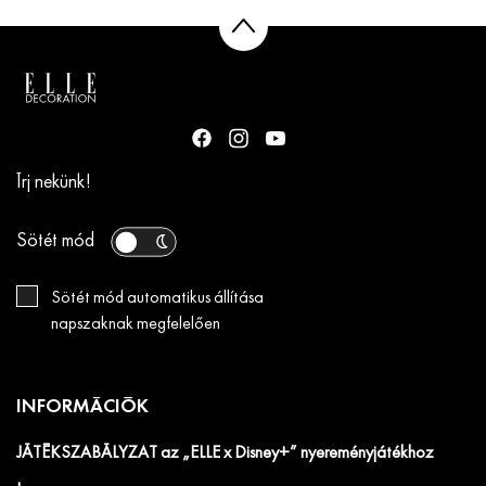
Írj nekünk!
Sötét mód
Sötét mód automatikus állítása
napszaknak megfelelően
INFORMÁCIÓK
JÁTÉKSZABÁLYZAT az „ELLE x Disney+” nyereményjátékhoz