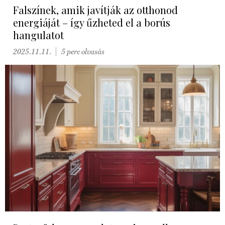
Falszínek, amik javítják az otthonod
energiáját – így űzheted el a borús
hangulatot
2025.11.11.
5 perc olvasás