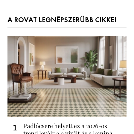
A ROVAT LEGNÉPSZERŰBB CIKKEI
1
Padlócsere helyett ez a 2026-os
trend leváltja a vinilt és a laminá...