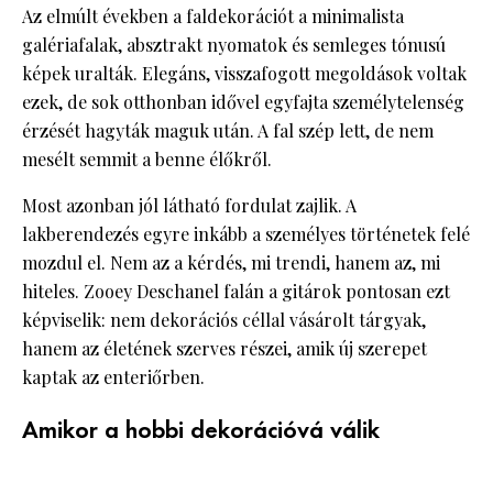
Az elmúlt években a faldekorációt a minimalista
galériafalak, absztrakt nyomatok és semleges tónusú
képek uralták. Elegáns, visszafogott megoldások voltak
ezek, de sok otthonban idővel egyfajta személytelenség
érzését hagyták maguk után. A fal szép lett, de nem
mesélt semmit a benne élőkről.
Most azonban jól látható fordulat zajlik. A
lakberendezés egyre inkább a személyes történetek felé
mozdul el. Nem az a kérdés, mi trendi, hanem az, mi
hiteles. Zooey Deschanel falán a gitárok pontosan ezt
képviselik: nem dekorációs céllal vásárolt tárgyak,
hanem az életének szerves részei, amik új szerepet
kaptak az enteriőrben.
Amikor a hobbi dekorációvá válik