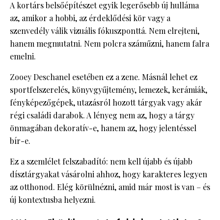
A kortárs belsőépítészet egyik legerősebb új hulláma
az, amikor a hobbi, az érdeklődési kör vagy a
szenvedély válik vizuális fókuszponttá. Nem elrejteni,
hanem megmutatni. Nem polcra száműzni, hanem falra
emelni.
Zooey Deschanel esetében ez a zene. Másnál lehet ez
sportfelszerelés, könyvgyűjtemény, lemezek, kerámiák,
fényképezőgépek, utazásról hozott tárgyak vagy akár
régi családi darabok. A lényeg nem az, hogy a tárgy
önmagában dekoratív-e, hanem az, hogy jelentéssel
bír-e.
Ez a szemlélet felszabadító: nem kell újabb és újabb
dísztárgyakat vásárolni ahhoz, hogy karakteres legyen
az otthonod. Elég körülnézni, amid már most is van – és
új kontextusba helyezni.