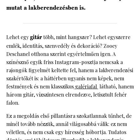
mutat a lakberendezésben is.
Lehet egy
gitár
több, mint hangszer? Lehet egyszerre
emlék, identitás, szenvedély és dekoráció? Zooey
Deschanel otthona szerint egyértelműen igen. A
színésznő egyik friss Instagram-posztja nemcsak a
rajongók figyelmét keltette fel, hanem a lakberendezési
szakértőkét is: a háttérben ugyanis nem képek, nem
festmények és nem klasszikus
galériafal
látható, hanem
három gitár, vízszintesen elrendezve, letisztult fehér
falon.
Ez a megoldás első pillantásra szokatlannak tűnhet, de
minél tovább nézzük, annál világosabbá válik: ez nem
véletlen, és nem csak egy híresség hóbortja. Tudatos