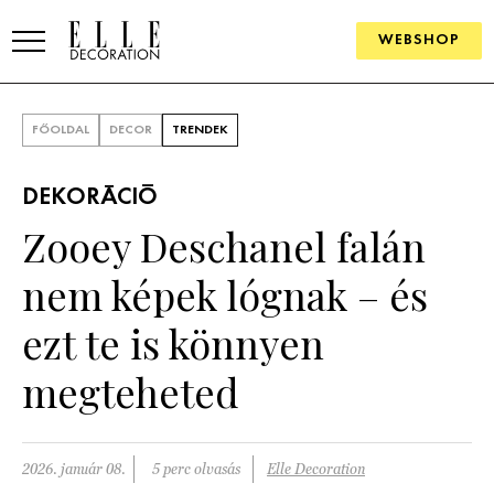
WEBSHOP
ELLE.HU
FŐOLDAL
DECOR
TRENDEK
HÍREK
DEKORÁCIÓ
TRENDEK
Zooey Deschanel falán
SZOBÁK
nem képek lógnak – és
Konyha
ÖTLETEK
ezt te is könnyen
Fürdőszoba
SZÉP TEREK
megteheted
Nappali
Szállodák és vendégházak
WEBSHOP
Hálószoba
Lakások
2026. január 08.
5 perc olvasás
Elle Decoration