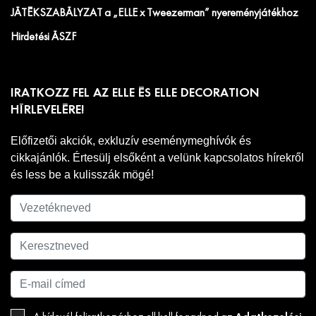
JÁTÉKSZABÁLYZAT a „ELLE x Tweezerman” nyereményjátékhoz
Hirdetési ÁSZF
IRATKOZZ FEL AZ ELLE ÉS ELLE DECORATION
HÍRLEVELÉRE!
Előfizetői akciók, exkluzív eseménymeghívók és
cikkajánlók. Értesülj elsőként a velünk kapcsolatos hírekről
és less be a kulisszák mögé!