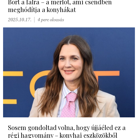
Bort a falra – a merlot, ami csendben
meghódítja a konyhákat
2025.10.17.
4 perc olvasás
Sosem gondoltad volna, hogy újjáéled ez a
régi hagyomány – konyhai eszközökből