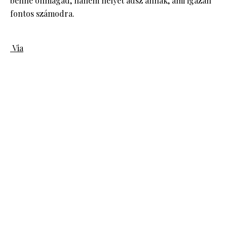
benne önmagad, hanem helyet adsz annak, ami igazán
fontos számodra.
Via