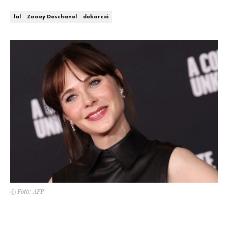
Kert és terasz
HÍRLEVÉL
fal
Zooey Deschanel
dekorció
© Fotó: AFP