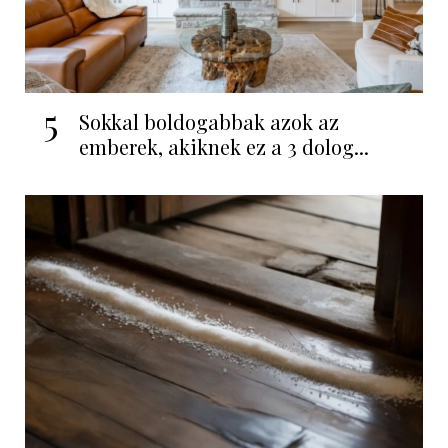
5
Sokkal boldogabbak azok az
emberek, akiknek ez a 3 dolog...