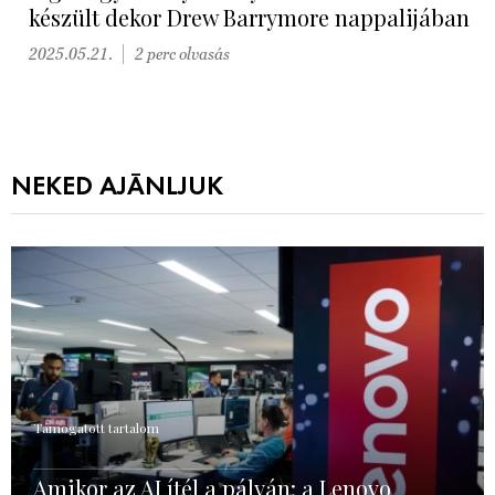
készült dekor Drew Barrymore nappalijában
2025.05.21.
2 perc olvasás
NEKED AJÁNLJUK
Támogatott tartalom
Amikor az AI ítél a pályán: a Lenovo