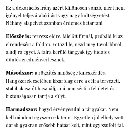
Ez a dekorációs irány azért különösen vonzó, mert nem
igényel teljes átalakítást vagy nagy költségvetést.
Néhány alapelvet azonban érdemes betartani.
Először is:
tervezz előre. Mielőtt fúrnál, próbáld ki az
elrendezést a földön. Fotózd le, nézd meg távolabbról,
aludj rá egyet. A falra kerülő tárgyak így tudatos
döntés eredményei lesznek.
Másodszor:
a rögzítés minősége kulcskérdés.
Hangszerek esetében kizárólag erre a célra tervezett,
stabil akasztót használj, ami nem sérti a felületet és
biztonságosan tartja a súlyt.
Harmadszor:
hagyd érvényesülni a tárgyakat. Nem
kell mindent egyszerre kitenni. Egyetlen jól elhelyezett
darab gyakran erősebb hatást kelt, mint egy zsúfolt fal.