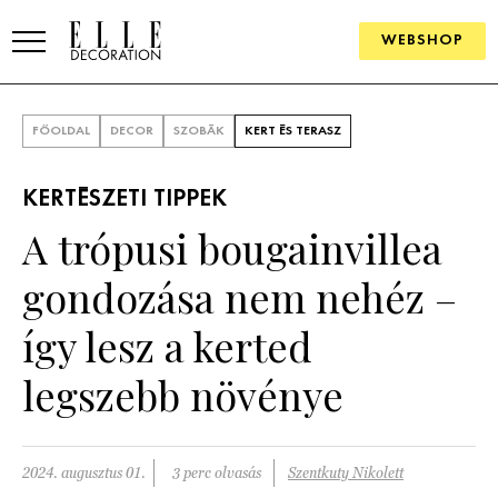
WEBSHOP
ELLE.HU
FŐOLDAL
DECOR
SZOBÁK
KERT ÉS TERASZ
HÍREK
KERTÉSZETI TIPPEK
TRENDEK
A trópusi bougainvillea
SZOBÁK
gondozása nem nehéz –
Konyha
ÖTLETEK
így lesz a kerted
Fürdőszoba
SZÉP TEREK
legszebb növénye
Nappali
Szállodák és vendégházak
WEBSHOP
Hálószoba
Lakások
2024. augusztus 01.
3 perc olvasás
Szentkuty Nikolett