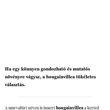
Ha egy könnyen gondozható és mutatós
növényre vágysz, a bougainvillea tökéletes
választás.
A murvafürt néven is ismert
bougainvillea
a kerted