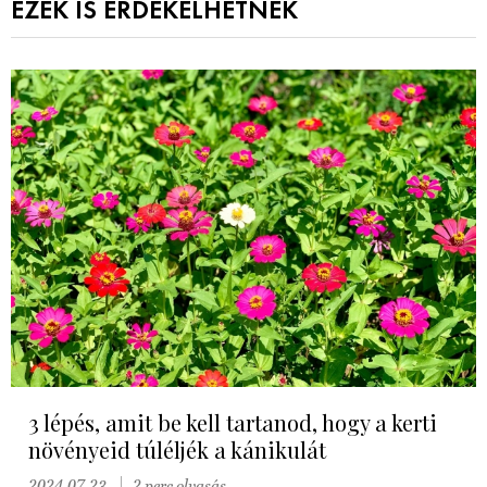
EZEK IS ÉRDEKELHETNEK
3 lépés, amit be kell tartanod, hogy a kerti
növényeid túléljék a kánikulát
2024.07.23.
2 perc olvasás