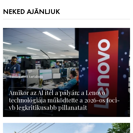
NEKED AJÁNLJUK
Támogatott tartalom
Amikor az AI ítél a pályán: a Lenovo
technológiája működtette a 2026-os foci-
vb legkritikusabb pillanatait