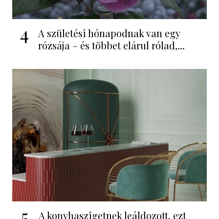
4
A születési hónapodnak van egy
rózsája – és többet elárul rólad,...
5
A konyhaszigetnek leáldozott, ezt