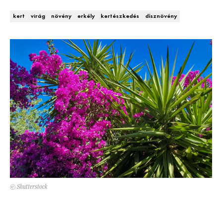
Kert és terasz
HÍRLEVÉL
kert
virág
növény
erkély
kertészkedés
dísznövény
© Shutterstock