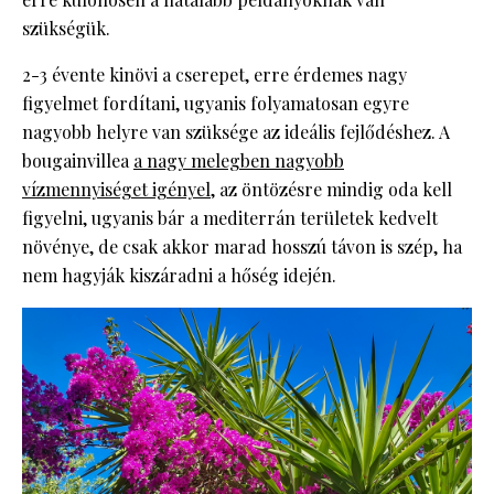
szükségük.
2-3 évente kinövi a cserepet, erre érdemes nagy
figyelmet fordítani, ugyanis folyamatosan egyre
nagyobb helyre van szüksége az ideális fejlődéshez. A
bougainvillea
a nagy melegben nagyobb
vízmennyiséget igényel
, az öntözésre mindig oda kell
figyelni, ugyanis bár a mediterrán területek kedvelt
növénye, de csak akkor marad hosszú távon is szép, ha
nem hagyják kiszáradni a hőség idején.