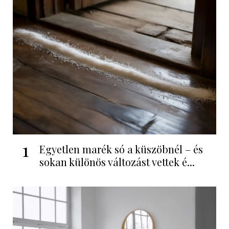
1
Egyetlen marék só a küszöbnél – és
sokan különös változást vettek é...