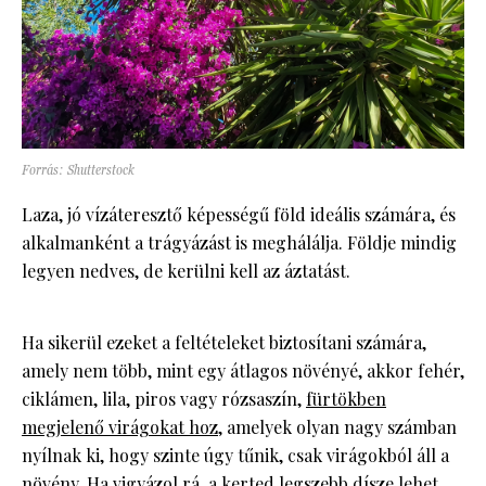
Forrás: Shutterstock
Laza, jó vízáteresztő képességű föld ideális számára, és
alkalmanként a trágyázást is meghálálja. Földje mindig
legyen nedves, de kerülni kell az áztatást.
Ha sikerül ezeket a feltételeket biztosítani számára,
amely nem több, mint egy átlagos növényé, akkor fehér,
ciklámen, lila, piros vagy rózsaszín,
fürtökben
megjelenő virágokat hoz
, amelyek olyan nagy számban
nyílnak ki, hogy szinte úgy tűnik, csak virágokból áll a
növény. Ha vigyázol rá, a kerted legszebb dísze lehet.