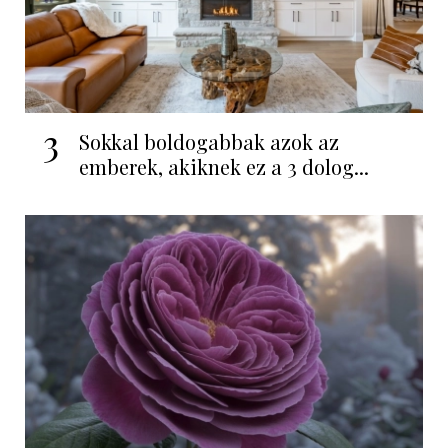
3
Sokkal boldogabbak azok az
emberek, akiknek ez a 3 dolog...