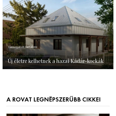
Támogatott tartalom
Új életre kelhetnek a hazai Kádár-kockák
A ROVAT LEGNÉPSZERŰBB CIKKEI