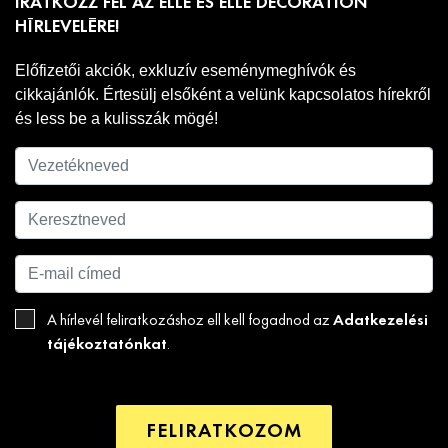
IRATKOZZ FEL AZ ELLE ÉS ELLE DECORATION
HÍRLEVELÉRE!
Előfizetői akciók, exkluzív eseménymeghívók és
cikkajánlók. Értesülj elsőként a velünk kapcsolatos hírekről
és less be a kulisszák mögé!
Adatkezelési
A hírlevél feliratkozáshoz ell kell fogadnod az
tájékoztatónkat
.
FELIRATKOZOM