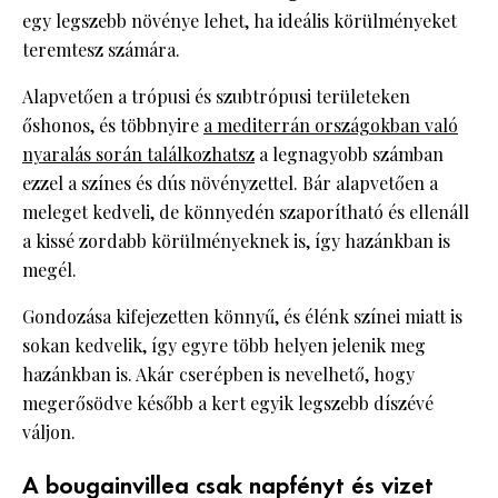
egy legszebb növénye lehet, ha ideális körülményeket
teremtesz számára.
Alapvetően a trópusi és szubtrópusi területeken
őshonos, és többnyire
a mediterrán országokban való
nyaralás során találkozhatsz
a legnagyobb számban
ezzel a színes és dús növényzettel. Bár alapvetően a
meleget kedveli, de könnyedén szaporítható és ellenáll
a kissé zordabb körülményeknek is, így hazánkban is
megél.
Gondozása kifejezetten könnyű, és élénk színei miatt is
sokan kedvelik, így egyre több helyen jelenik meg
hazánkban is. Akár cserépben is nevelhető, hogy
megerősödve később a kert egyik legszebb díszévé
váljon.
A bougainvillea csak napfényt és vizet