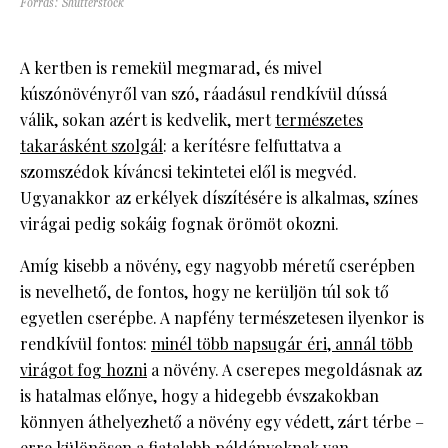
Forrás: Shutterstock
A kertben is remekül megmarad, és mivel
kúszónövényről van szó, ráadásul rendkívül dússá
válik, sokan azért is kedvelik, mert
természetes
takarásként szolgál
: a kerítésre felfuttatva a
szomszédok kíváncsi tekintetei elől is megvéd.
Ugyanakkor az erkélyek díszítésére is alkalmas, színes
virágai pedig sokáig fognak örömöt okozni.
Amíg kisebb a növény, egy nagyobb méretű cserépben
is nevelhető, de fontos, hogy ne kerüljön túl sok tő
egyetlen cserépbe. A napfény természetesen ilyenkor is
rendkívül fontos:
minél több napsugár éri, annál több
virágot fog hozni
a növény. A cserepes megoldásnak az
is hatalmas előnye, hogy a hidegebb évszakokban
könnyen áthelyezhető a növény egy védett, zárt térbe –
erre különösen a fiatalabb példányoknak van