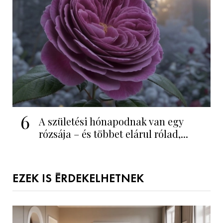
6
A születési hónapodnak van egy
rózsája – és többet elárul rólad,...
EZEK IS ÉRDEKELHETNEK