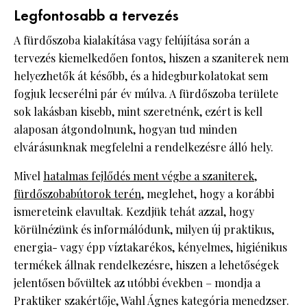
Legfontosabb a tervezés
A fürdőszoba kialakítása vagy felújítása során a
tervezés kiemelkedően fontos, hiszen a szaniterek nem
helyezhetők át később, és a hidegburkolatokat sem
fogjuk lecserélni pár év múlva. A fürdőszoba területe
sok lakásban kisebb, mint szeretnénk, ezért is kell
alaposan átgondolnunk, hogyan tud minden
elvárásunknak megfelelni a rendelkezésre álló hely.
Mivel
hatalmas fejlődés ment végbe a szaniterek,
fürdőszobabútorok terén
, meglehet, hogy a korábbi
ismereteink elavultak. Kezdjük tehát azzal, hogy
körülnézünk és informálódunk, milyen új praktikus,
energia- vagy épp víztakarékos, kényelmes, higiénikus
termékek állnak rendelkezésre, hiszen a lehetőségek
jelentősen bővültek az utóbbi években – mondja a
Praktiker szakértője, Wahl Ágnes kategória menedzser.