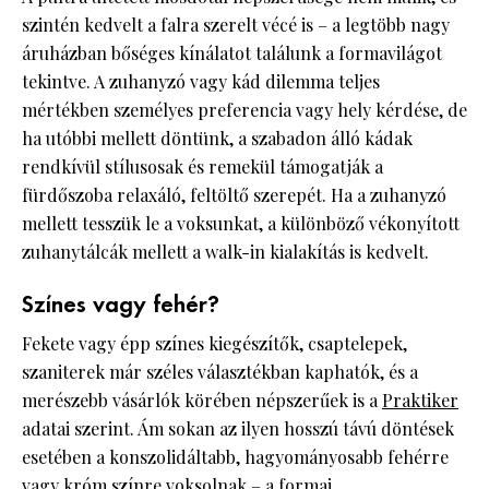
szintén kedvelt a falra szerelt vécé is – a legtöbb nagy
áruházban bőséges kínálatot találunk a formavilágot
tekintve. A zuhanyzó vagy kád dilemma teljes
mértékben személyes preferencia vagy hely kérdése, de
ha utóbbi mellett döntünk, a szabadon álló kádak
rendkívül stílusosak és remekül támogatják a
fürdőszoba relaxáló, feltöltő szerepét. Ha a zuhanyzó
mellett tesszük le a voksunkat, a különböző vékonyított
zuhanytálcák mellett a walk-in kialakítás is kedvelt.
Színes vagy fehér?
Fekete vagy épp színes kiegészítők, csaptelepek,
szaniterek már széles választékban kaphatók, és a
merészebb vásárlók körében népszerűek is a
Praktiker
adatai szerint. Ám sokan az ilyen hosszú távú döntések
esetében a konszolidáltabb, hagyományosabb fehérre
vagy króm színre voksolnak – a formai