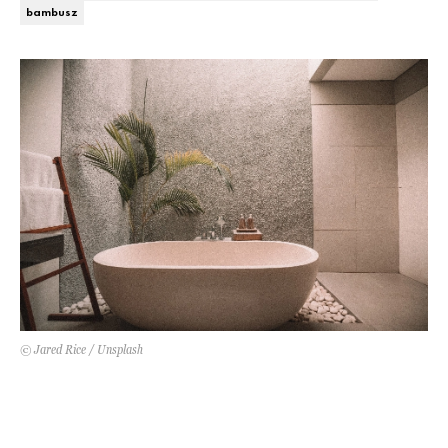
Kert és terasz
bambusz
HÍRLEVÉL
© Jared Rice / Unsplash