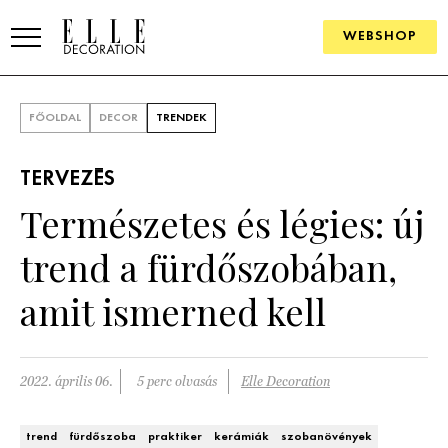
WEBSHOP
ELLE.HU
FŐOLDAL
DECOR
TRENDEK
HÍREK
TERVEZÉS
TRENDEK
Természetes és légies: új
SZOBÁK
trend a fürdőszobában,
Konyha
ÖTLETEK
amit ismerned kell
Fürdőszoba
SZÉP TEREK
Nappali
Szállodák és vendégházak
2022. április 06.
5 perc olvasás
Elle Decoration
WEBSHOP
Hálószoba
Lakások
trend
fürdőszoba
praktiker
kerámiák
szobanövények