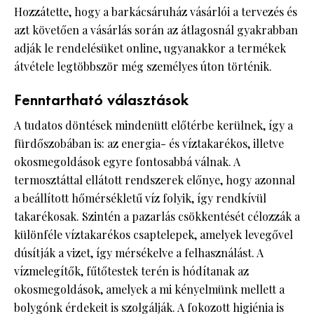
Hozzátette, hogy a barkácsáruház vásárlói a tervezés és
azt követően a vásárlás során az átlagosnál gyakrabban
adják le rendelésüket online, ugyanakkor a termékek
átvétele legtöbbször még személyes úton történik.
Fenntartható választások
A tudatos döntések mindenütt előtérbe kerülnek, így a
fürdőszobában is: az energia- és víztakarékos, illetve
okosmegoldások egyre fontosabbá válnak. A
termosztáttal ellátott rendszerek előnye, hogy azonnal
a beállított hőmérsékletű víz folyik, így rendkívül
takarékosak. Szintén a pazarlás csökkentését célozzák a
különféle víztakarékos csaptelepek, amelyek levegővel
dúsítják a vizet, így mérsékelve a felhasználást. A
vízmelegítők, fűtőtestek terén is hódítanak az
okosmegoldások, amelyek a mi kényelmünk mellett a
bolygónk érdekeit is szolgálják. A fokozott higiénia is