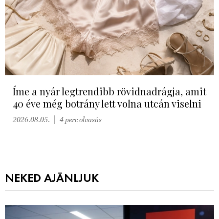
Íme a nyár legtrendibb rövidnadrágja, amit
40 éve még botrány lett volna utcán viselni
2026.08.05.
4 perc olvasás
NEKED AJÁNLJUK