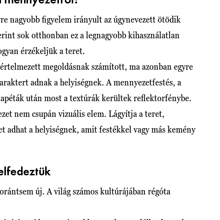
a mennyezetről?
re nagyobb figyelem irányult az úgynevezett ötödik
zerint sok otthonban ez a legnagyobb kihasználatlan
ogyan érzékeljük a teret.
apértelmezett megoldásnak számított, ma azonban egyre
karaktert adnak a helyiségnek. A mennyezetfestés, a
 tapéták után most a textúrák kerültek reflektorfénybe.
et nem csupán vizuális elem. Lágyítja a teret,
get adhat a helyiségnek, amit festékkel vagy más kemény
elfedeztük
orántsem új. A világ számos kultúrájában régóta