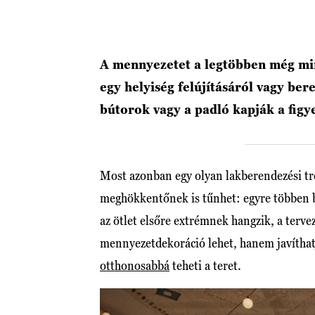
A mennyezetet a legtöbben még min
egy helyiség felújításáról vagy ber
bútorok vagy a padló kapják a figy
Most azonban egy olyan lakberendezési tren
meghökkentőnek is tűnhet: egyre többen b
az ötlet elsőre extrémnek hangzik, a terv
mennyezetdekoráció lehet, hanem javíthatj
otthonosabbá
teheti a teret.