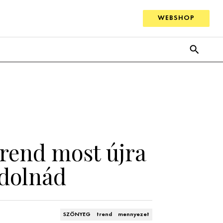
WEBSHOP
rend most újra
ndolnád
SZŐNYEG
trend
mennyezet