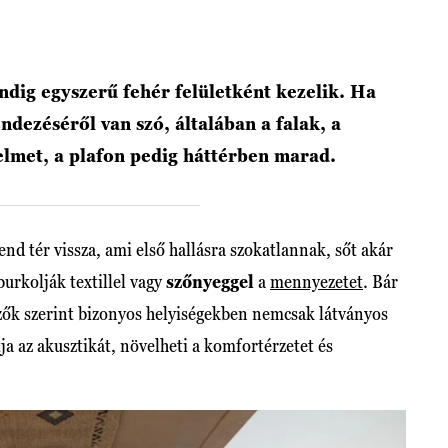
dig egyszerű fehér felületként kezelik. Ha
endezéséről van szó, általában a falak, a
elmet, a plafon pedig háttérben marad.
d tér vissza, ami első hallásra szokatlannak, sőt akár
urkolják textillel vagy
szőnyeggel
a
mennyezetet
. Bár
ezők szerint bizonyos helyiségekben nemcsak látványos
a az akusztikát, növelheti a komfortérzetet és