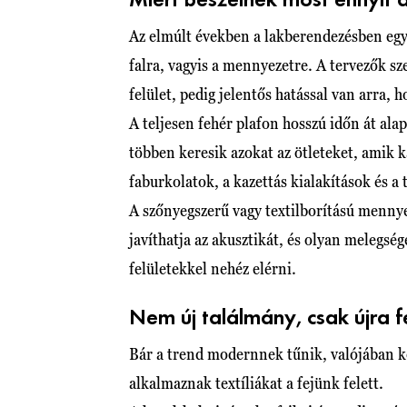
Miért beszélnek most ennyit 
Az elmúlt években a lakberendezésben egy
falra, vagyis a mennyezetre. A tervezők s
felület, pedig jelentős hatással van arra, h
A teljesen fehér plafon hosszú időn át al
többen keresik azokat az ötleteket, amik 
faburkolatok, a kazettás kialakítások és a
A szőnyegszerű vagy textilborítású mennyez
javíthatja az akusztikát, és olyan melegsé
felületekkel nehéz elérni.
Nem új találmány, csak újra f
Bár a trend modernnek tűnik, valójában k
alkalmaznak textíliákat a fejünk felett.