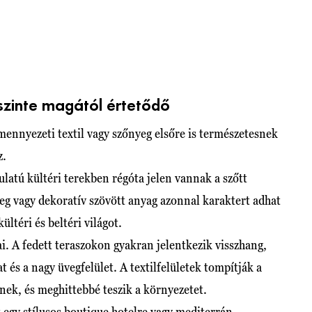
szinte magától értetődő
mennyezeti textil vagy szőnyeg elsőre is természetesnek
z.
atú kültéri terekben régóta jelen vannak a szőtt
yeg vagy dekoratív szövött anyag azonnal karaktert adhat
ültéri és beltéri világot.
i. A fedett teraszokon gyakran jelentkezik visszhang,
és a nagy üvegfelület. A textilfelületek tompítják a
ek, és meghittebbé teszik a környezetet.
egy stílusos boutique hotelre vagy mediterrán