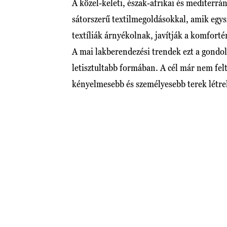
A közel-keleti, észak-afrikai és mediterr
sátorszerű textilmegoldásokkal, amik egys
textíliák árnyékolnak, javítják a komforté
A mai lakberendezési trendek ezt a gondol
letisztultabb formában. A cél már nem fel
kényelmesebb és személyesebb terek létre