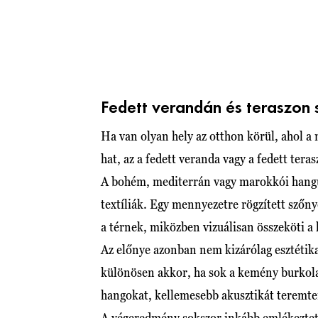
Fedett verandán és teraszon 
Ha van olyan hely az otthon körül, ahol a 
hat, az a fedett veranda vagy a fedett teras
A bohém, mediterrán vagy marokkói hangul
textíliák. Egy mennyezetre rögzített szőn
a térnek, miközben vizuálisan összeköti a k
Az előnye azonban nem kizárólag esztétika
különösen akkor, ha sok a kemény burkolat 
hangokat, kellemesebb akusztikát teremten
A végeredmény sokszor inkább emlékeztet 