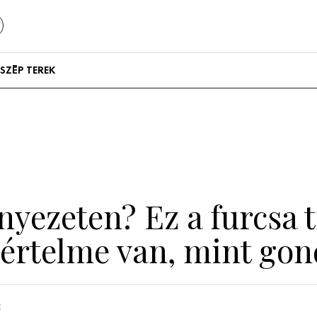
SZÉP TEREK
Szállodák és
vendégházak
Lakások
yezeten? Ez a furcsa t
b értelme van, mint go
n