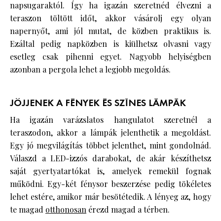
napsugaraktól. Így ha igazán szeretnéd élvezni a
teraszon töltött időt, akkor vásárolj egy olyan
napernyőt, ami jól mutat, de közben praktikus is.
Ezáltal pedig napközben is kiülhetsz olvasni vagy
esetleg csak pihenni egyet. Nagyobb helyiségben
azonban a pergola lehet a legjobb megoldás.
JÖJJENEK A FÉNYEK ÉS SZÍNES LÁMPÁK
Ha igazán varázslatos hangulatot szeretnél a
teraszodon, akkor a lámpák jelenthetik a megoldást.
Egy jó megvilágítás többet jelenthet, mint gondolnád.
Válaszd a LED-izzós darabokat, de akár készíthetsz
saját gyertyatartókat is, amelyek remekül fognak
működni. Egy-két fénysor beszerzése pedig tökéletes
lehet estére, amikor már besötétedik. A lényeg az, hogy
te magad
otthonosan
érezd magad a térben.