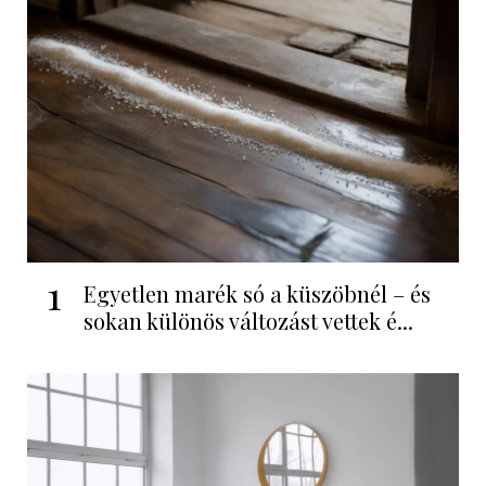
1
Egyetlen marék só a küszöbnél – és
sokan különös változást vettek é...