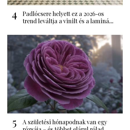
4
Padlócsere helyett ez a 2026-os
trend leváltja a vinilt és a laminá...
5
A születési hónapodnak van egy
rózsája – és többet elárul rólad,...