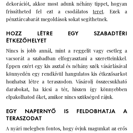
dekorációt, akkor most adunk néhány tippet, hogyan
frissítheted fel ezt a csodálatos
teret
. Ezek a
pénztárcabarát megoldások sokat segíthetnek.
HOZZ LÉTRE EGY SZABADTÉRI
ÉTKEZŐHELYET
Nincs is jobb annál, mint a reggelit vagy esetleg a
vacsorát a szabadban elfogyasztani a szeretteinkkel.
Éppen ezért egy kis asztal és néhány szék vásárlásával
könnyedén egy rendkívül hangulatos kis étkezősarkot
hozhatsz létre a teraszodon. Vásárolj összecsukható
darabokat, ha kicsi a tér, hiszen így könnyebben
elpakolhatod őket, amikor nincs szükséged rájuk.
EGY NAPERNYŐ IS FELDOBHATJA A
TERASZODAT
A nyári melegben fontos, hogy óvjuk magunkat az erős