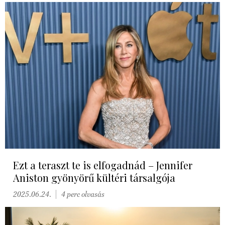
Ezt a teraszt te is elfogadnád – Jennifer
Aniston gyönyörű kültéri társalgója
2025.06.24.
4 perc olvasás