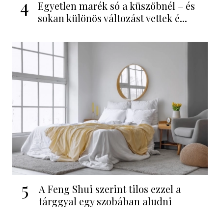
4
Egyetlen marék só a küszöbnél – és
sokan különös változást vettek é...
5
A Feng Shui szerint tilos ezzel a
tárggyal egy szobában aludni