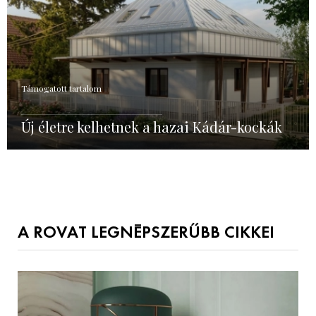
Támogatott tartalom
Új életre kelhetnek a hazai Kádár-kockák
A ROVAT LEGNÉPSZERŰBB CIKKEI