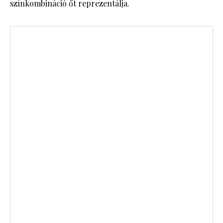
színkombináció őt reprezentálja.