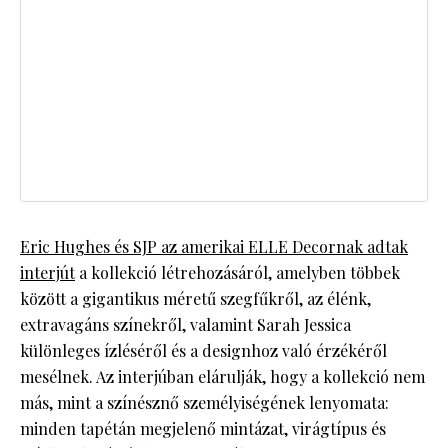
Eric Hughes és SJP az amerikai ELLE Decornak adtak
interjút
a kollekció létrehozásáról, amelyben többek
között a gigantikus méretű szegfűkről, az élénk,
extravagáns színekről, valamint Sarah Jessica
különleges ízléséről és a designhoz való érzékéről
mesélnek. Az interjúban elárulják, hogy a kollekció nem
más, mint a színésznő személyiségének lenyomata:
minden tapétán megjelenő mintázat, virágtípus és