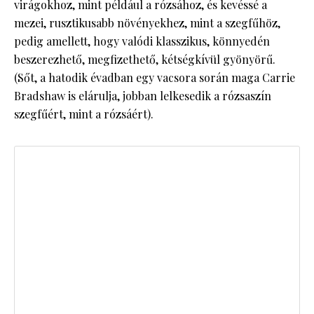
virágokhoz, mint például a rózsához, és kevéssé a
mezei, rusztikusabb növényekhez, mint a szegfűhöz,
pedig amellett, hogy valódi klasszikus, könnyedén
beszerezhető, megfizethető, kétségkívül gyönyörű.
(Sőt, a hatodik évadban egy vacsora során maga Carrie
Bradshaw is elárulja, jobban lelkesedik a rózsaszín
szegfűért, mint a rózsáért).