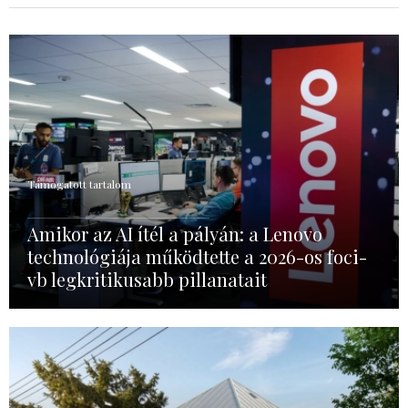
Támogatott tartalom
Amikor az AI ítél a pályán: a Lenovo
technológiája működtette a 2026-os foci-
vb legkritikusabb pillanatait