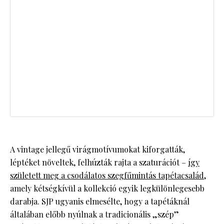
A vintage jellegű virágmotívumokat kiforgatták,
léptéket növeltek, felhúzták rajta a szaturációt –
így
született meg a csodálatos szegfűmintás tapétacsalád
,
amely kétségkívül a kollekció egyik legkülönlegesebb
darabja. SJP ugyanis elmesélte, hogy a tapétáknál
általában előbb nyúlnak a tradicionális „szép”