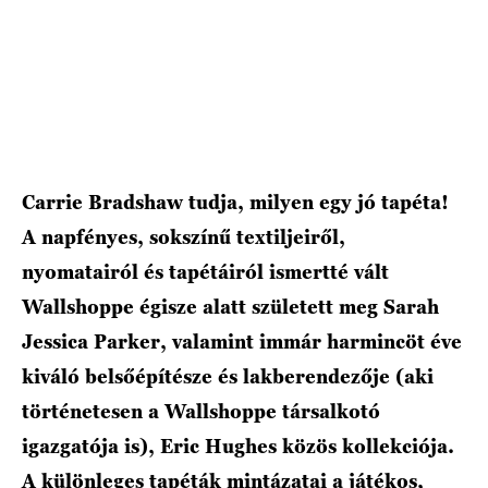
Carrie Bradshaw tudja, milyen egy jó tapéta!
A napfényes, sokszínű textiljeiről,
nyomatairól és tapétáiról ismertté vált
Wallshoppe égisze alatt született meg Sarah
Jessica Parker, valamint immár harmincöt éve
kiváló belsőépítésze és lakberendezője (aki
történetesen a Wallshoppe társalkotó
igazgatója is), Eric Hughes közös kollekciója.
A különleges tapéták mintázatai a játékos,