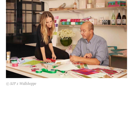
Kert és terasz
HÍRLEVÉL
© SJP x Wallshoppe