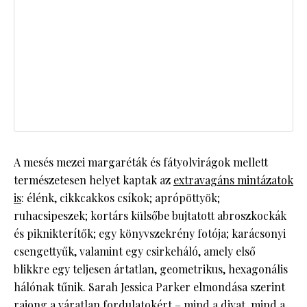
A mesés mezei margaréták és fátyolvirágok mellett
természetesen helyet kaptak az
extravagáns mintázatok
is
: élénk, cikkcakkos csíkok; aprópöttyök;
ruhacsipeszek; kortárs külsőbe bujtatott abroszkockák
és piknikterítők; egy könyvszekrény fotója; karácsonyi
csengettyűk, valamint egy csirkeháló, amely első
blikkre egy teljesen ártatlan, geometrikus, hexagonális
hálónak tűnik. Sarah Jessica Parker elmondása szerint
rajong a váratlan fordulatokért – mind a divat, mind a