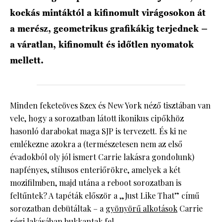
kockás mintáktól a kifinomult virágosokon át
a merész, geometrikus grafikákig terjednek –
a váratlan, kifinomult és időtlen nyomatok
mellett.
Minden feketeöves Szex és New York néző tisztában van
vele, hogy a sorozatban látott ikonikus cipőkhöz
hasonló darabokat maga SJP is tervezett. És ki ne
emlékezne azokra a (természetesen nem az első
évadokból oly jól ismert Carrie lakásra gondolunk)
napfényes, stílusos enteriőrökre, amelyek a két
mozifilmben, majd utána a reboot sorozatban is
feltűntek? A tapéták először a „Just Like That” című
sorozatban debütáltak – a
gyönyörű alkotások
Carrie
régi lakásában bukkantak fel.