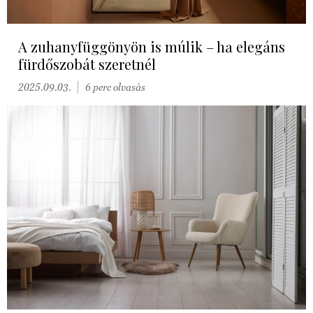
A zuhanyfüggönyön is múlik – ha elegáns
fürdőszobát szeretnél
2025.09.03.
6 perc olvasás