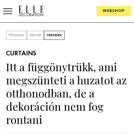
WEBSHOP
ELLE.HU
FŐOLDAL
DECOR
TRENDEK
HÍREK
CURTAINS
TRENDEK
Itt a függönytrükk, ami
SZOBÁK
megszünteti a huzatot az
Konyha
ÖTLETEK
otthonodban, de a
Fürdőszoba
SZÉP TEREK
dekoráción nem fog
Nappali
Szállodák és vendégházak
WEBSHOP
rontani
Hálószoba
Lakások