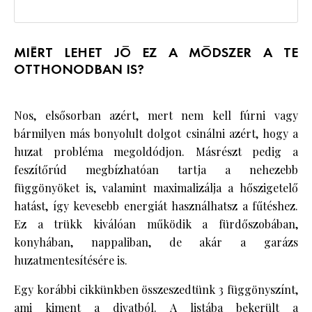
MIÉRT LEHET JÓ EZ A MÓDSZER A TE
OTTHONODBAN IS?
Nos, elsősorban azért, mert nem kell fúrni vagy
bármilyen más bonyolult dolgot csinálni azért, hogy a
huzat probléma megoldódjon. Másrészt pedig a
feszítőrúd megbízhatóan tartja a nehezebb
függönyöket is, valamint maximalizálja a hőszigetelő
hatást, így kevesebb energiát használhatsz a fűtéshez.
Ez a trükk kiválóan működik a fürdőszobában,
konyhában, nappaliban, de akár a garázs
huzatmentesítésére is.
Egy korábbi cikkünkben összeszedtünk 3 függönyszínt,
ami kiment a divatból. A listába bekerült a