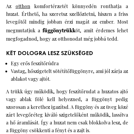
Az
otthon
komfortérzetét könnyedén ronthatja a
huzat. Érthető, ha szeretsz szellőztetni, hiszen a friss
levegőtől mindig jobban érzi magát az ember. Most
megmutatjuk a
függönytrükk
öt, amit érdemes lehet
megfogadnod, hogy az otthonodat még jobbá tedd.
KÉT DOLOGRA LESZ SZÜKSÉGED
Egy erős feszítőrúdra
Vastag, hőszigetelt sötétítőfüggönyre, ami jól zárja az
ablakot vagy ajtót.
A trükk úgy működik, hogy feszítőrudat a huzatos ajtó
vagy ablak fölé kell helyezned, a függönyt pedig
szorosan a kerethez igazítsd. A függöny és az üveg közé
zárt levegőréteg kiváló szigetelőként működik, lassítva
a hő áramlását. Így a huzat nem csak blokkolva lesz, de
a függöny csökkenti a fényt és a zajt is.