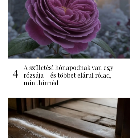
A születési hónapodnak van egy
4
rózsája – és többet elárul rólad,
mint hinnéd