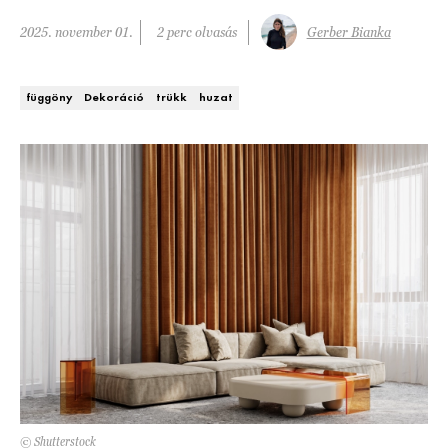
Kert és terasz
HÍRLEVÉL
2025. november 01.
2 perc olvasás
Gerber Bianka
függöny
Dekoráció
trükk
huzat
© Shutterstock