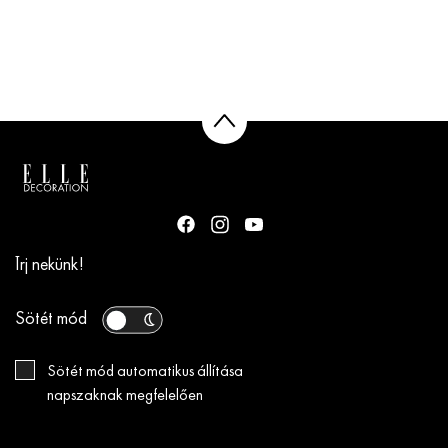
Írj nekünk!
Sötét mód
Sötét mód automatikus állítása
napszaknak megfelelően