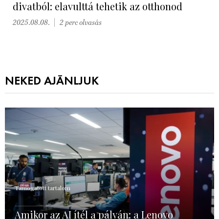
divatból: elavulttá tehetik az otthonod
2025.08.08.
2 perc olvasás
NEKED AJÁNLJUK
Támogatott tartalom
Amikor az AI ítél a pályán: a Lenovo