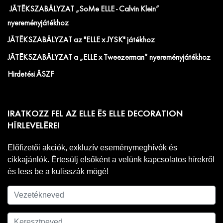
JÁTÉKSZABÁLYZAT „SoMe ELLE - Calvin Klein”
nyereményjátékhoz
JÁTÉKSZABÁLYZAT az "ELLE x JYSK" játékhoz
JÁTÉKSZABÁLYZAT a „ELLE x Tweezerman” nyereményjátékhoz
Hirdetési ÁSZF
IRATKOZZ FEL AZ ELLE ÉS ELLE DECORATION
HÍRLEVELÉRE!
Előfizetői akciók, exkluzív eseménymeghívók és
cikkajánlók. Értesülj elsőként a velünk kapcsolatos hírekről
és less be a kulisszák mögé!