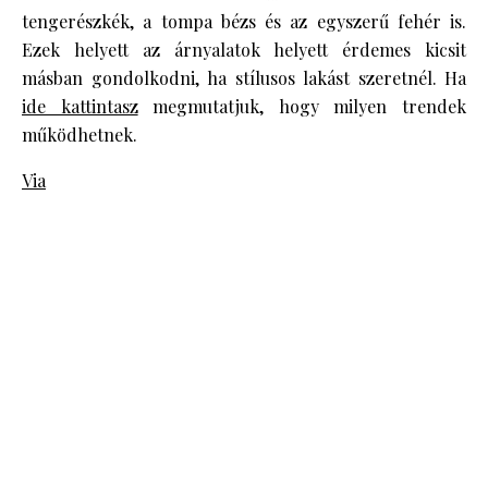
tengerészkék, a tompa bézs és az egyszerű fehér is.
Ezek helyett az árnyalatok helyett érdemes kicsit
másban gondolkodni, ha stílusos lakást szeretnél. Ha
ide kattintasz
megmutatjuk, hogy milyen trendek
működhetnek.
Via