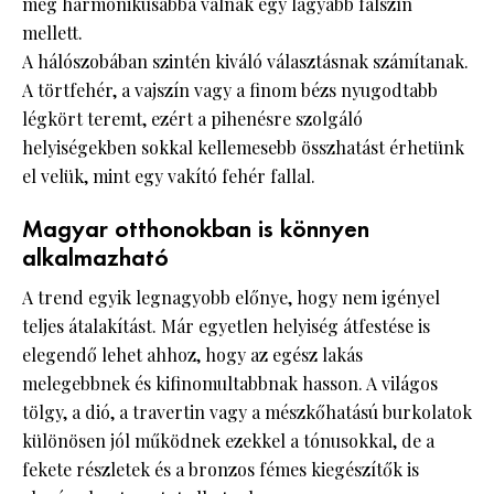
még harmonikusabbá válnak egy lágyabb falszín
mellett.
A hálószobában szintén kiváló választásnak számítanak.
A törtfehér, a vajszín vagy a finom bézs nyugodtabb
légkört teremt, ezért a pihenésre szolgáló
helyiségekben sokkal kellemesebb összhatást érhetünk
el velük, mint egy vakító fehér fallal.
Magyar otthonokban is könnyen
alkalmazható
A trend egyik legnagyobb előnye, hogy nem igényel
teljes átalakítást. Már egyetlen helyiség átfestése is
elegendő lehet ahhoz, hogy az egész lakás
melegebbnek és kifinomultabbnak hasson. A világos
tölgy, a dió, a travertin vagy a mészkőhatású burkolatok
különösen jól működnek ezekkel a tónusokkal, de a
fekete részletek és a bronzos fémes kiegészítők is