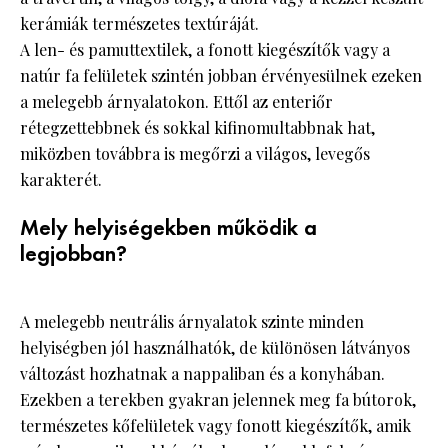
kerámiák természetes textúráját.
A len- és pamuttextilek, a fonott kiegészítők vagy a
natúr fa felületek szintén jobban érvényesülnek ezeken
a melegebb árnyalatokon. Ettől az enteriőr
rétegzettebbnek és sokkal kifinomultabbnak hat,
miközben továbbra is megőrzi a világos, levegős
karakterét.
Mely helyiségekben működik a
legjobban?
A melegebb neutrális árnyalatok szinte minden
helyiségben jól használhatók, de különösen látványos
változást hozhatnak a nappaliban és a konyhában.
Ezekben a terekben gyakran jelennek meg fa bútorok,
természetes kőfelületek vagy fonott kiegészítők, amik