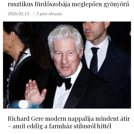
rusztikus fürdőszobája meglepően gyönyörű
2026.03.15.
5 perc olvasás
Richard Gere modern nappalija mindent átír
– amit eddig a farmház stílusról hittél