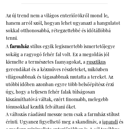
Az új trend nem a világos enteriőrökről mond le,
hanem arról szól, hogyan lehet ugyanazt a hangulatot
sokkal otthonosabbá, rétegzettebbé és időtállóbbá
tenni.
A
farmház
stílus egyik legismertebb ismertetőjegye
sokáig a ragyogó fehér fal volt. Ez a megoldás jól
kiemelte a természetes faanyagokat, a
rusztikus
gerendákat és a kézműves részleteket, miközben
világosabbnak és tágasabbnak mutatta a tereket. Az
utóbbi időben azonban egyre több belsőépítész érzi
úgy, hogy a teljesen fehér falak túlságosan
kiszámíthatóvá váltak, ezért finomabb, melegebb
tónusokkal kezdik felváltani őket.
A változás ráadásul messze nem csak a farmház stílust
érinti. Ugyanez figyelhető meg a skandináv, a
japandi
és