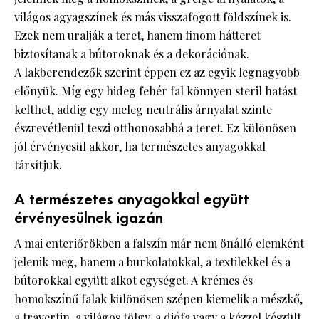
világos agyagszínek és más visszafogott földszínek is.
Ezek nem uralják a teret, hanem finom hátteret
biztosítanak a bútoroknak és a dekorációnak.
A lakberendezők szerint éppen ez az egyik legnagyobb
előnyük. Míg egy hideg fehér fal könnyen steril hatást
kelthet, addig egy meleg neutrális árnyalat szinte
észrevétlenül teszi otthonosabbá a teret. Ez különösen
jól érvényesül akkor, ha természetes anyagokkal
társítjuk.
A természetes anyagokkal együtt
érvényesülnek igazán
A mai enteriőrökben a falszín már nem önálló elemként
jelenik meg, hanem a burkolatokkal, a textilekkel és a
bútorokkal együtt alkot egységet. A krémes és
homokszínű falak különösen szépen kiemelik a mészkő,
a travertin, a világos tölgy, a diófa vagy a kézzel készült