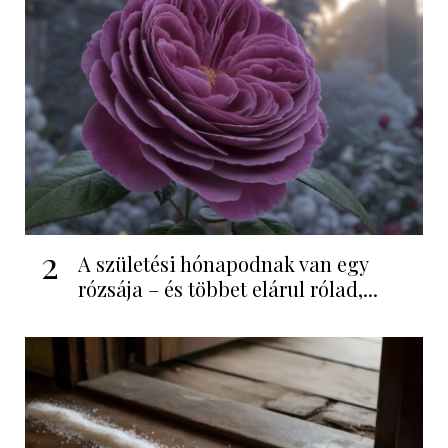
2
A születési hónapodnak van egy
rózsája – és többet elárul rólad,...