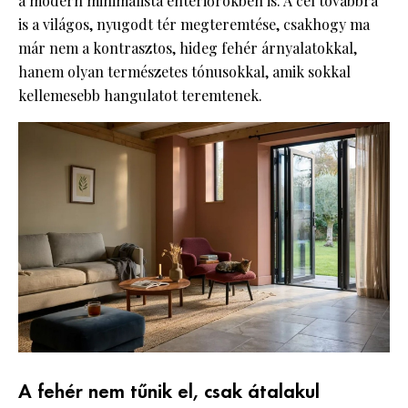
a modern minimalista enteriőrökben is. A cél továbbra
is a világos, nyugodt tér megteremtése, csakhogy ma
már nem a kontrasztos, hideg fehér árnyalatokkal,
hanem olyan természetes tónusokkal, amik sokkal
kellemesebb hangulatot teremtenek.
A fehér nem tűnik el, csak átalakul