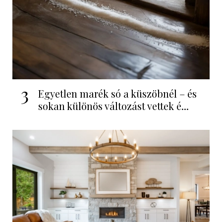
3
Egyetlen marék só a küszöbnél – és
sokan különös változást vettek é...