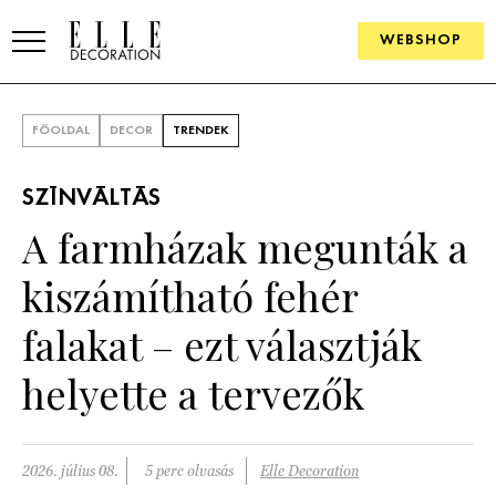
WEBSHOP
ELLE.HU
FŐOLDAL
DECOR
TRENDEK
HÍREK
SZÍNVÁLTÁS
TRENDEK
A farmházak megunták a
SZOBÁK
kiszámítható fehér
Konyha
ÖTLETEK
falakat – ezt választják
Fürdőszoba
SZÉP TEREK
helyette a tervezők
Nappali
Szállodák és vendégházak
WEBSHOP
Hálószoba
Lakások
2026. július 08.
5 perc olvasás
Elle Decoration