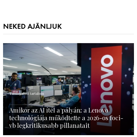
NEKED AJÁNLJUK
Támogatott tartalom
Amikor az AI ítél a pályán: a Lenovo
technológiája működtette a 2026-os foci-
vb legkritikusabb pillanatait