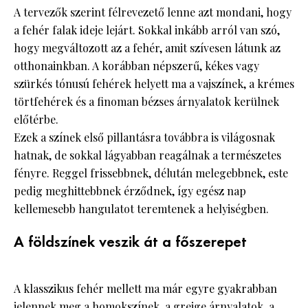
A tervezők szerint félrevezető lenne azt mondani, hogy
a fehér falak ideje lejárt. Sokkal inkább arról van szó,
hogy megváltozott az a fehér, amit szívesen látunk az
otthonainkban. A korábban népszerű, kékes vagy
szürkés tónusú fehérek helyett ma a vajszínek, a krémes
törtfehérek és a finoman bézses árnyalatok kerülnek
előtérbe.
Ezek a színek első pillantásra továbbra is világosnak
hatnak, de sokkal lágyabban reagálnak a természetes
fényre. Reggel frissebbnek, délután melegebbnek, este
pedig meghittebbnek érződnek, így egész nap
kellemesebb hangulatot teremtenek a helyiségben.
A földszínek veszik át a főszerepet
A klasszikus fehér mellett ma már egyre gyakrabban
jelennek meg a homokszínek, a greige árnyalatok, a