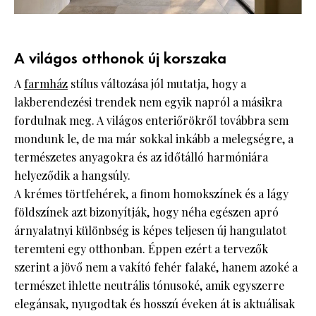
A világos otthonok új korszaka
A
farmház
stílus változása jól mutatja, hogy a
lakberendezési trendek nem egyik napról a másikra
fordulnak meg. A világos enteriőrökről továbbra sem
mondunk le, de ma már sokkal inkább a melegségre, a
természetes anyagokra és az időtálló harmóniára
helyeződik a hangsúly.
A krémes törtfehérek, a finom homokszínek és a lágy
földszínek azt bizonyítják, hogy néha egészen apró
árnyalatnyi különbség is képes teljesen új hangulatot
teremteni egy otthonban. Éppen ezért a tervezők
szerint a jövő nem a vakító fehér falaké, hanem azoké a
természet ihlette neutrális tónusoké, amik egyszerre
elegánsak, nyugodtak és hosszú éveken át is aktuálisak