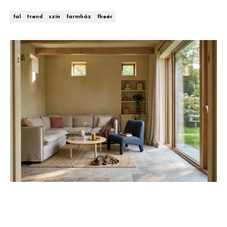
Kert és terasz
HÍRLEVÉL
fal
trend
szín
farmház
fheér