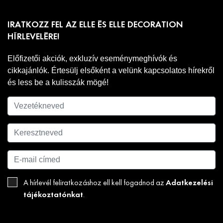
IRATKOZZ FEL AZ ELLE ÉS ELLE DECORATION
HÍRLEVELÉRE!
Előfizetői akciók, exkluzív eseménymeghívók és
cikkajánlók. Értesülj elsőként a velünk kapcsolatos hírekről
és less be a kulisszák mögé!
Adatkezelési
A hírlevél feliratkozáshoz ell kell fogadnod az
tájékoztatónkat
.