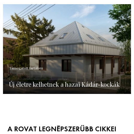
Támogatott tartalom
Új életre kelhetnek a hazai Kádár-kockák
A ROVAT LEGNÉPSZERŰBB CIKKEI