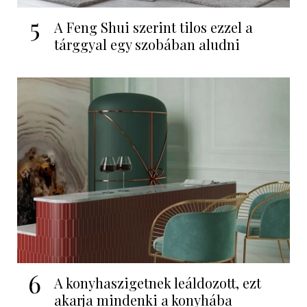
5
A Feng Shui szerint tilos ezzel a
tárggyal egy szobában aludni
6
A konyhaszigetnek leáldozott, ezt
akarja mindenki a konyhába