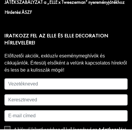
JÁTÉKSZABÁLYZAT a „ELLE x Tweezerman” nyereményjátékhoz
Hirdetési ÁSZF
IRATKOZZ FEL AZ ELLE ÉS ELLE DECORATION
HÍRLEVELÉRE!
Előfizetői akciók, exkluzív eseménymeghívók és
cikkajánlók. Értesülj elsőként a velünk kapcsolatos hírekről
és less be a kulisszák mögé!
Adatkezelési
A hírlevél feliratkozáshoz ell kell fogadnod az