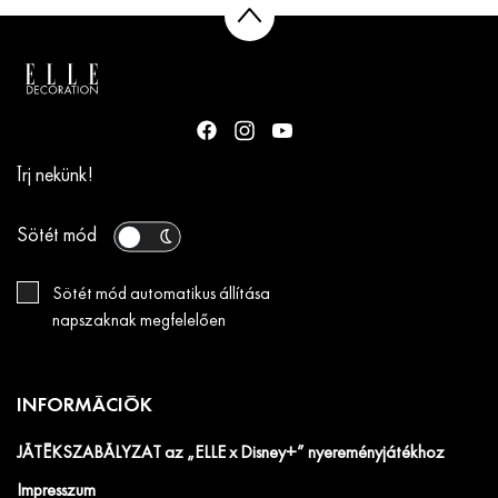
Írj nekünk!
Sötét mód
Sötét mód automatikus állítása
napszaknak megfelelően
INFORMÁCIÓK
JÁTÉKSZABÁLYZAT az „ELLE x Disney+” nyereményjátékhoz
Impresszum