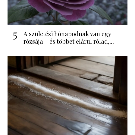
5
A születési hónapodnak van egy
rózsája – és többet elárul rólad,...