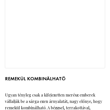
REMEKÜL KOMBINÁLHATÓ
Ugyan tényleg csak a kifejezetten merész emberek
vállalják be a sárga ezen árnyalatát, nagy előnye, hogy
remekül kombinálható. A bézzsel, terrakottával,