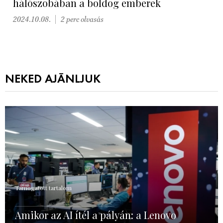
hálószobában a boldog emberek
2024.10.08.
2 perc olvasás
NEKED AJÁNLJUK
Támogatott tartalom
Amikor az AI ítél a pályán: a Lenovo