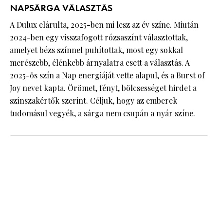
NAPSÁRGA VÁLASZTÁS
A Dulux elárulta, 2025-ben mi lesz az év színe. Miután
2024-ben egy visszafogott rózsaszínt választottak,
amelyet bézs színnel puhítottak, most egy sokkal
merészebb, élénkebb árnyalatra esett a választás. A
2025-ös szín a Nap energiáját vette alapul, és a Burst of
Joy nevet kapta. Örömet, fényt, bölcsességet hirdet a
színszakértők szerint. Céljuk, hogy az emberek
tudomásul vegyék, a sárga nem csupán a nyár színe.