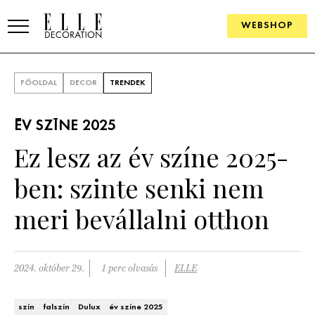
WEBSHOP
ELLE.HU
FŐOLDAL
DECOR
TRENDEK
HÍREK
ÉV SZÍNE 2025
TRENDEK
Ez lesz az év színe 2025-
SZOBÁK
ben: szinte senki nem
Konyha
ÖTLETEK
meri bevállalni otthon
Fürdőszoba
SZÉP TEREK
Nappali
Szállodák és vendégházak
2024. október 29.
1 perc olvasás
ELLE
WEBSHOP
Hálószoba
Lakások
szín
falszín
Dulux
év színe 2025