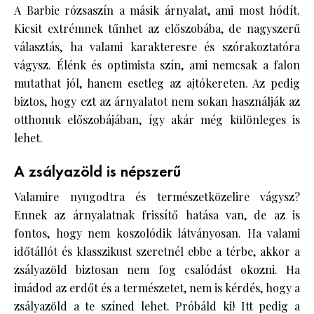
A Barbie rózsaszín a másik árnyalat, ami most hódít.
Kicsit extrémnek tűnhet az előszobába, de nagyszerű
választás, ha valami karakteresre és szórakoztatóra
vágysz. Élénk és optimista szín, ami nemcsak a falon
mutathat jól, hanem esetleg az ajtókereten. Az pedig
biztos, hogy ezt az árnyalatot nem sokan használják az
otthonuk előszobájában, így akár még különleges is
lehet.
A zsályazöld is népszerű
Valamire nyugodtra és természetközelire vágysz?
Ennek az árnyalatnak frissítő hatása van, de az is
fontos, hogy nem koszolódik látványosan. Ha valami
időtállót és klasszikust szeretnél ebbe a térbe, akkor a
zsályazöld biztosan nem fog csalódást okozni. Ha
imádod az erdőt és a természetet, nem is kérdés, hogy a
zsályazöld a te színed lehet. Próbáld ki! Itt pedig a