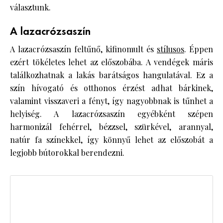
választunk.
A lazacrózsaszín
A lazacrózsaszín feltűnő, kifinomult és
stílusos
. Éppen
ezért tökéletes lehet az előszobába. A vendégek máris
találkozhatnak a lakás barátságos hangulatával. Ez a
szín hívogató és otthonos érzést adhat bárkinek,
valamint visszaveri a fényt, így nagyobbnak is tűnhet a
helyiség. A lazacrózsaszín egyébként szépen
harmonizál fehérrel, bézzsel, szürkével, arannyal,
natúr fa színekkel, így könnyű lehet az előszobát a
legjobb bútorokkal berendezni.