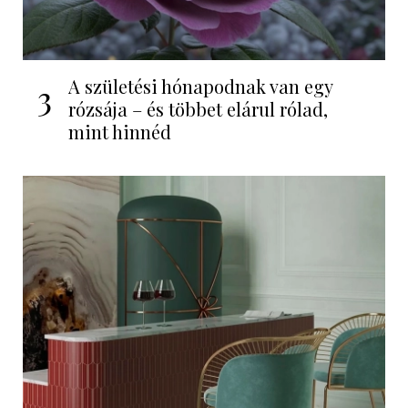
A születési hónapodnak van egy
3
rózsája – és többet elárul rólad,
mint hinnéd