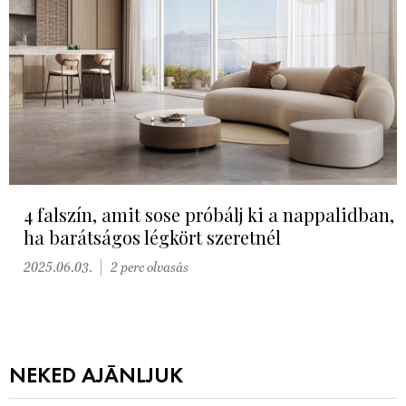
4 falszín, amit sose próbálj ki a nappalidban,
ha barátságos légkört szeretnél
2025.06.03.
2 perc olvasás
NEKED AJÁNLJUK