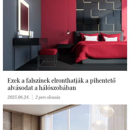
Ezek a falszínek elronthatják a pihentető
alvásodat a hálószobában
2025.06.24.
2 perc olvasás