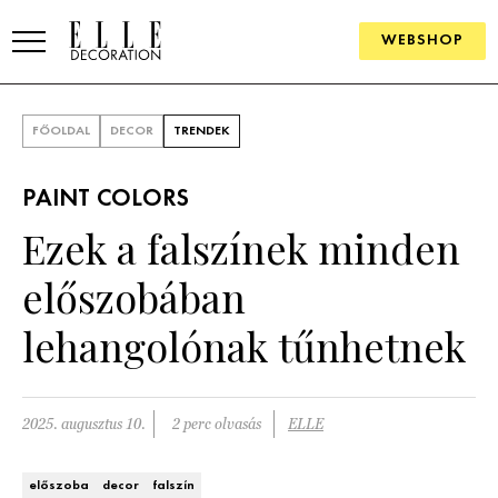
WEBSHOP
ELLE.HU
FŐOLDAL
DECOR
TRENDEK
HÍREK
PAINT COLORS
TRENDEK
Ezek a falszínek minden
SZOBÁK
előszobában
Konyha
ÖTLETEK
lehangolónak tűnhetnek
Fürdőszoba
SZÉP TEREK
Nappali
Szállodák és vendégházak
2025. augusztus 10.
2 perc olvasás
ELLE
WEBSHOP
Hálószoba
Lakások
előszoba
decor
falszín