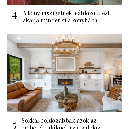
4
A konyhaszigetnek leáldozott, ezt
akarja mindenki a konyhába
Sokkal boldogabbak azok az
5
emberek, akiknek ez a 3 dolog