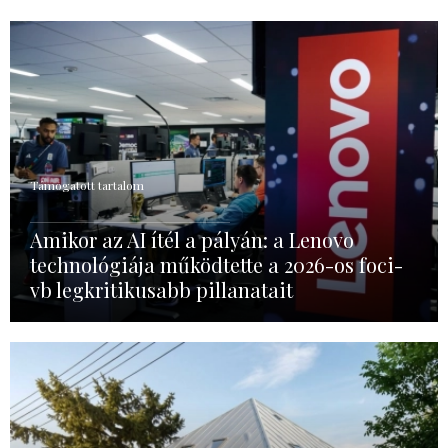
Támogatott tartalom
Amikor az AI ítél a pályán: a Lenovo
technológiája működtette a 2026-os foci-
vb legkritikusabb pillanatait