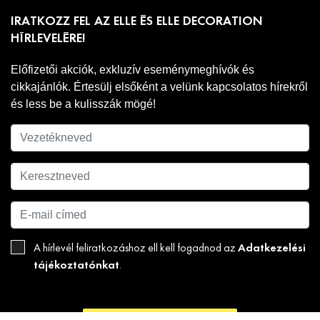
IRATKOZZ FEL AZ ELLE ÉS ELLE DECORATION
HÍRLEVELÉRE!
Előfizetői akciók, exkluzív eseménymeghívók és
cikkajánlók. Értesülj elsőként a velünk kapcsolatos hírekről
és less be a kulisszák mögé!
Adatkezelési
A hírlevél feliratkozáshoz ell kell fogadnod az
tájékoztatónkat
.