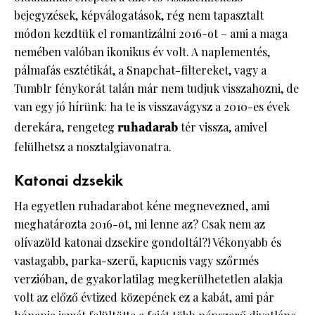
bejegyzések, képválogatások, rég nem tapasztalt
módon kezdtük el romantizálni 2016-ot – ami a maga
nemében valóban ikonikus év volt. A naplementés,
pálmafás esztétikát, a Snapchat-filtereket, vagy a
Tumblr fénykorát talán már nem tudjuk visszahozni, de
van egy jó hírünk: ha te is visszavágysz a 2010-es évek
derekára, rengeteg
ruhadarab
tér vissza, amivel
felülhetsz a nosztalgiavonatra.
Katonai dzsekik
Ha egyetlen ruhadarabot kéne megnevezned, ami
meghatározta 2016-ot, mi lenne az? Csak nem az
olívazöld katonai dzsekire gondoltál?! Vékonyabb és
vastagabb, parka-szerű, kapucnis vagy szőrmés
verzióban, de gyakorlatilag megkerülhetetlen alakja
volt az előző évtized közepének ez a kabát, ami pár