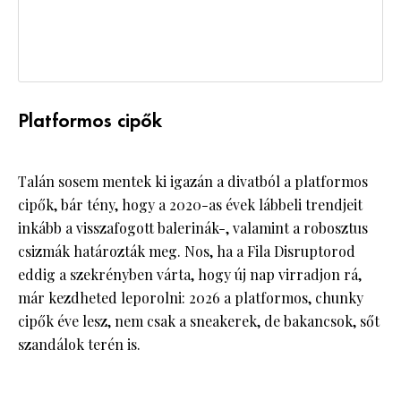
Platformos cipők
Talán sosem mentek ki igazán a divatból a platformos
cipők, bár tény, hogy a 2020-as évek lábbeli trendjeit
inkább a visszafogott balerinák-, valamint a robosztus
csizmák határozták meg. Nos, ha a Fila Disruptorod
eddig a szekrényben várta, hogy új nap virradjon rá,
már kezdheted leporolni: 2026 a platformos, chunky
cipők éve lesz, nem csak a sneakerek, de bakancsok, sőt
szandálok terén is.