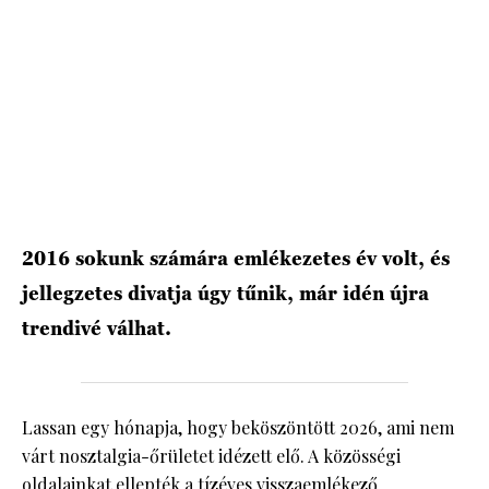
HÍRLEVÉL
2016 sokunk számára emlékezetes év volt, és
jellegzetes divatja úgy tűnik, már idén újra
trendivé válhat.
Lassan egy hónapja, hogy beköszöntött 2026, ami nem
várt nosztalgia-őrületet idézett elő. A közösségi
oldalainkat ellepték a tízéves visszaemlékező