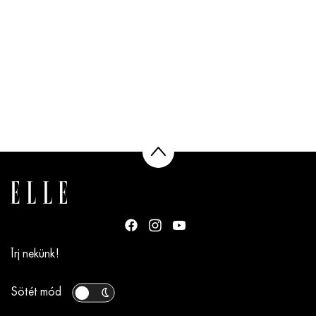
Írj nekünk!
Sötét mód