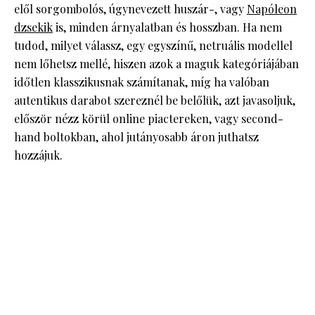
elől sorgombolós, úgynevezett huszár-, vagy
Napóleon
dzsekik
is, minden árnyalatban és hosszban. Ha nem
tudod, milyet válassz, egy egyszínű, netruális modellel
nem lőhetsz mellé, hiszen azok a maguk kategóriájában
időtlen klasszikusnak számítanak, míg ha valóban
autentikus darabot szereznél be belőlük, azt javasoljuk,
először nézz körül online piactereken, vagy second-
hand boltokban, ahol jutányosabb áron juthatsz
hozzájuk.