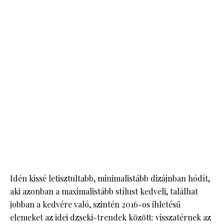
Idén kissé letisztultabb, minimalistább dizájnban hódít,
aki azonban a maximalistább stílust kedveli, találhat
jobban a kedvére való, szintén 2016-os ihletésű
elemeket az idei dzseki-trendek között: visszatérnek az