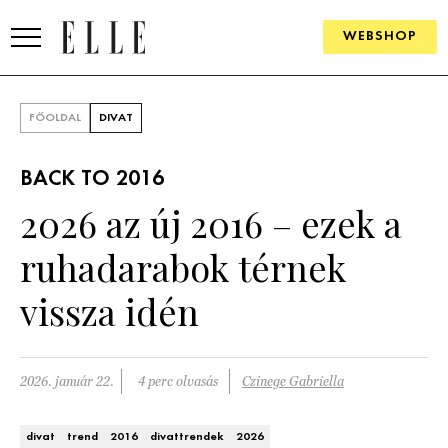
WEBSHOP
DIVAT
FŐOLDAL
DIVAT
ELLE DIGITAL
BACK TO 2016
GOURMET AWARDS
2026 az új 2016 – ezek a
SZÉPSÉG
ruhadarabok térnek
KULTÚRA
vissza idén
PSZICHÉ
2026. január 22.
4 perc olvasás
Czinege Gabriella
ÉLETMÓD
PÁRKAPCSOLAT
divat
trend
2016
divattrendek
2026