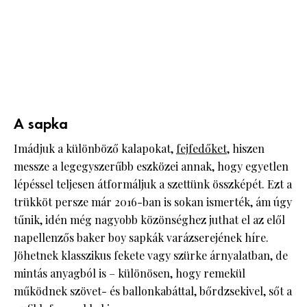
A sapka
Imádjuk a különböző kalapokat,
fejfedőket
, hiszen
messze a legegyszerűbb eszközei annak, hogy egyetlen
lépéssel teljesen átformáljuk a szettünk összképét. Ezt a
trükköt persze már 2016-ban is sokan ismerték, ám úgy
tűnik, idén még nagyobb közönséghez juthat el az elől
napellenzős baker boy sapkák varázserejének híre.
Jöhetnek klasszikus fekete vagy szürke árnyalatban, de
mintás anyagból is – különösen, hogy remekül
működnek szövet- és ballonkabáttal, bőrdzsekivel, sőt a