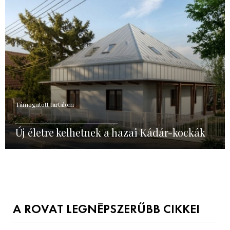
Támogatott tartalom
Új életre kelhetnek a hazai Kádár-kockák
A ROVAT LEGNÉPSZERŰBB CIKKEI