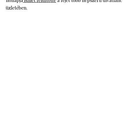
hónapja
ismét felültötte
a fejét több népszerű divatlánc
üzletében.