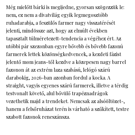
Még mielőtt bárki is megijedne, gyorsan szögezzük le:
nem, ez nem a divatvilág egyik legmegosztóbb
ruhadarabja, a feszülős farmer nagy visszatérését
jelenti, mindössze azt, hogy az elmúlt években
tapasztalt túlméretezett-tendencia a végéhez ért. Az
utóbbi pár szezonban egyre bővebb és bővebb fazonú
farmerek lettek közönségkedvencek, a kezdeti fázist
jelentő mom jeans-től kezdve a közepesen nagy barrel
fazonon át az extrém laza szabású, lelógó szárú
darabokig, 2026-ban azonban fordul a kocka. A
straight, vagyis egyenes szárú farmerek, illetve a térdig
testvonalt követő, alul bővülő trapéznadrágok
vezethetik majd a trendeket. Nemcsak az alsóöltözet-,
hanem a felsőruházat terén is várható a szűkített, testre
szabott fazonok reneszánsza.